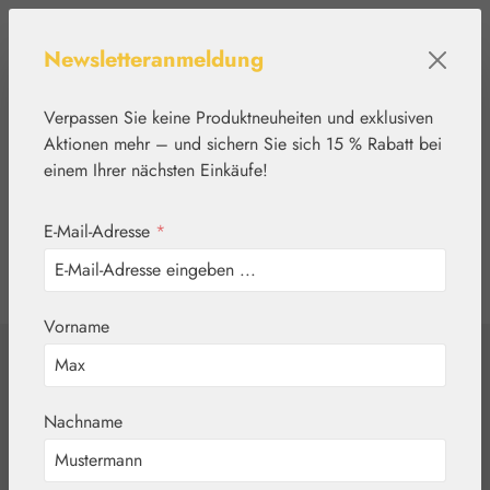
Zum Hauptinhalt springen
Newsletteranmeldung
Verpassen Sie keine Produktneuheiten und exklusiven
Aktionen mehr – und sichern Sie sich 15 % Rabatt bei
einem Ihrer nächsten Einkäufe!
E-Mail-Adresse
*
0
Werkzeugleiste anzeigen
Du hast 0 Produkte
Vorname
Home
Aromatherapie
Embamed®
Zitronenmelissenöl
Nachname