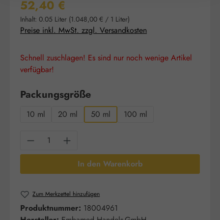
Regulärer Preis:
52,40 €
Inhalt:
0.05 Liter
(1.048,00 € / 1 Liter)
Preise inkl. MwSt. zzgl. Versandkosten
Schnell zuschlagen! Es sind nur noch wenige Artikel
verfügbar!
auswählen
Packungsgröße
10 ml
20 ml
50 ml
100 ml
Produkt Anzahl: Gib den gewünschten Wert e
In den Warenkorb
Zum Merkzettel hinzufügen
Produktnummer:
18004961
Hersteller:
Embamed Handels-GmbH