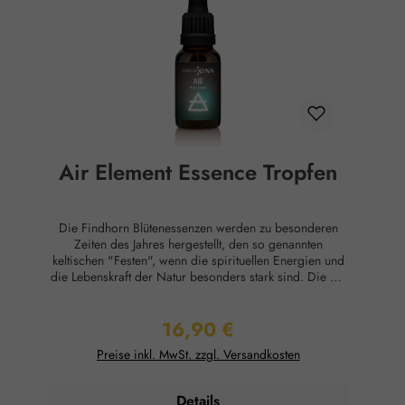
(EG) Nr. 178/2002 Lebensmittel und haben keine
direkte, nach klassisch wissenschaftlichen Maßstäben
nachgewiesene Wirkung auf Körper oder Psyche. Alle
Aussagen beziehen sich ausschließlich auf energetische
Aspekte wie Aura, Meridiane, Chakren etc.
Air Element Essence Tropfen
Die Findhorn Blütenessenzen werden zu besonderen
Zeiten des Jahres hergestellt, den so genannten
keltischen "Festen", wenn die spirituellen Energien und
die Lebenskraft der Natur besonders stark sind. Die Air
Element-Essenz kann den Ausdruck von bedingungsloser
Liebe, Mitgefühl, emotionaler Unabhängigkeit und
16,90 €
persönlicher Verfeinerung ermöglichen. Die Air Element
Regulärer Preis:
-Essenz ist ideal für Menschen, die das Mitgefühl und
Preise inkl. MwSt. zzgl. Versandkosten
die Feinfühligkeit stärken möchten und auch die
Fähigkeit, aktiv zuzuhören. Anwendung: 3x täglich 7
Tropfen unter die Zunge. In kritischen Fällen
Details