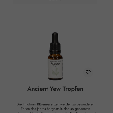
viertelstündlich 7 Tropfen unter die Zunge - bis eine
Verbesserung des Zustandes eintritt. Essenzen können
auch äußerlich angewandt werden, indem man sie
Lotionen oder Salben beimischt oder sie ins
Badewasser gibt, was besonders effektiv ist.
Zusammensetzung: Air Element , gereinigtes Wasser,
Brandy. Hinweise: Alkoholgehalt: 12% Vol. Kühl lagern.
Außerhalb der Reichweite von Kindern aufbewahren.
Rechtlicher Hinweis: Essenzen und Schwingungsmittel
sind im Sinne des Art. 2 der VO (EG) Nr. 178/2002
Lebensmittel und haben keine direkte, nach klassisch
wissenschaftlichen Maßstäben nachgewiesene Wirkung
auf Körper oder Psyche. Alle Aussagen beziehen sich
ausschließlich auf energetische Aspekte wie Aura,
Meridiane, Chakren etc.
Ancient Yew Tropfen
Die Findhorn Blütenessenzen werden zu besonderen
Zeiten des Jahres hergestellt, den so genannten