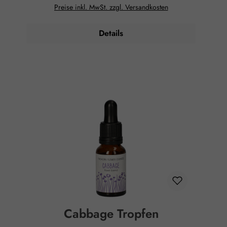
Klarheit zu kommunizieren. Reinigt den Geist von
Preise inkl. MwSt. zzgl. Versandkosten
Verwirrung, zerstreutem Denken und Ablenkungen und
erhellt somit den Mentalkörper, um klar denken und sich
ausdrücken zu können. Klarheit – Klarheit des Denkens
Details
und erhöhte Konzentration. Anwendung: 3x täglich 7
Tropfen unter die Zunge. In kritischen Fällen
viertelstündlich 7 Tropfen unter die Zunge - bis eine
Verbesserung des Zustandes eintritt. Essenzen können
auch äußerlich angewandt werden, indem man sie
Lotionen oder Salben beimischt oder sie ins
Badewasser gibt, was besonders effektiv ist.
Zusammensetzung: Wässriger Pflanzenextrakt Broom ,
gereinigtes Wasser, Brandy. Hinweise: Alkoholgehalt:
12% Vol. Kühl lagern. Außerhalb der Reichweite von
Kindern aufbewahren. Rechtlicher Hinweis: Essenzen
und Schwingungsmittel sind im Sinne des Art. 2 der VO
(EG) Nr. 178/2002 Lebensmittel und haben keine
direkte, nach klassisch wissenschaftlichen Maßstäben
nachgewiesene Wirkung auf Körper oder Psyche. Alle
Aussagen beziehen sich ausschließlich auf energetische
Aspekte wie Aura, Meridiane, Chakren etc.
Cabbage Tropfen