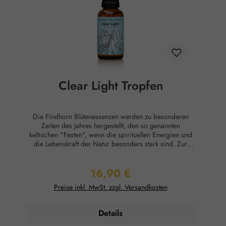
nachgewiesene Wirkung auf Körper oder Psyche. Alle
Aussagen beziehen sich ausschließlich auf energetische
Aspekte wie Aura, Meridiane, Chakren etc.
Clear Light Tropfen
Die Findhorn Blütenessenzen werden zu besonderen
Zeiten des Jahres hergestellt, den so genannten
keltischen "Festen", wenn die spirituellen Energien und
die Lebenskraft der Natur besonders stark sind. Zur
Verbesserung der emotionalen und geistigen Klarheit
und hilft dabei, sich auf höhere Weisheit und Inspiration
16,90 €
einzustimmen, indem die Mischung den Geist beruhigt
Regulärer Preis:
und fokussiert. Eine ausgezeichnete Hilfe für Meditation,
Preise inkl. MwSt. zzgl. Versandkosten
Lesen und Lernen. Finden Sie Ihren Seelenfrieden und
erhöhen Sie Ihre Konzentrationsfähigkeit. Hilft sich an
der höchsten Quelle der Inspiration und Weisheit
Details
auszurichten und geistige Klarheit zu erlangen. Eine
hervorragende Unterstützung für Meditation und