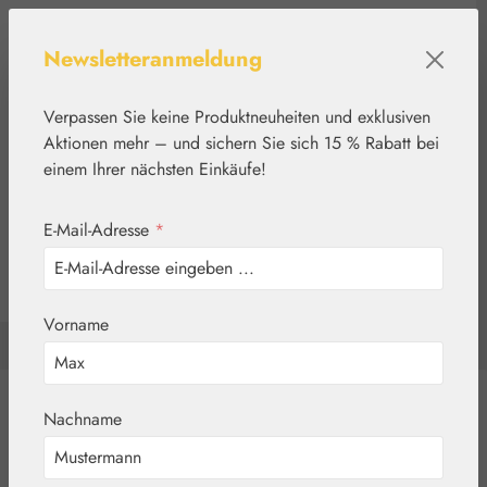
Zum Hauptinhalt springen
Newsletteranmeldung
Verpassen Sie keine Produktneuheiten und exklusiven
Aktionen mehr – und sichern Sie sich 15 % Rabatt bei
einem Ihrer nächsten Einkäufe!
E-Mail-Adresse
*
0
Werkzeugleiste anzeigen
Du hast 0 Produkte a
Vorname
Home
Blütenessenzen
Findhorn
Blütenessenzen
Nachname
Komplettsets