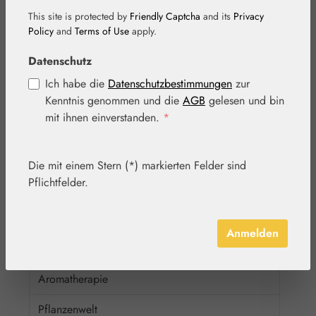
Australian Bush Flowers Essences®
This site is protected by
Friendly Captcha
and its
Privacy
Policy
and
Terms of Use
apply.
Bach® Original
Datenschutz
Rescue® + Rescura®
Ich habe die
Datenschutzbestimmungen
zur
DEVA
Kenntnis genommen und die
AGB
gelesen und bin
FES Quintessentials
mit ihnen einverstanden.
*
Findhorn
Die mit einem Stern (*) markierten Felder sind
Healing Herbs®
Pflichtfelder.
Living Essences
Perelandra
Anmelden
PHI Essences
Aromatherapie
Pflanzenwelt