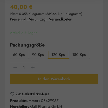
Regulärer Preis:
40,00 €
Inhalt:
0.058 Kilogramm
(689,66 € / 1 Kilogramm)
Preise inkl. MwSt. zzgl. Versandkosten
Artikel auf Lager.
auswählen
Packungsgröße
60 Kps.
90 Kps.
120 Kps.
180 Kps.
Produkt Anzahl: Gib den gewünschten Wert e
In den Warenkorb
Zum Merkzettel hinzufügen
Produktnummer:
08429955
Hersteller:
Gall Pharma GmbH