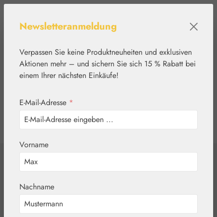
Zum Hauptinhalt springen
Newsletteranmeldung
Verpassen Sie keine Produktneuheiten und exklusiven
Aktionen mehr – und sichern Sie sich 15 % Rabatt bei
einem Ihrer nächsten Einkäufe!
E-Mail-Adresse
*
0
Werkzeugleiste anzeigen
Du hast 0 Produkte
Vorname
Home
Nährstoffe
Zeolith 400 mg
Nachname
GPH Kapseln