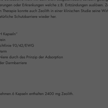
rungen oder Erkrankungen welche z.B. Entzündungen auslösen. Zus
n Therapie konnte auch Zeolith in einer klinischen Studie seine Wir
atürliche Schutzbarriere wieder her.
H Kapseln“
tein
Richtlinie 93/42/EWG
Darm
Niere durch das Prinzip der Adsorption
der Darmbarriere
nnehmen.6 Kapseln enthalten 2400 mg Zeolith.