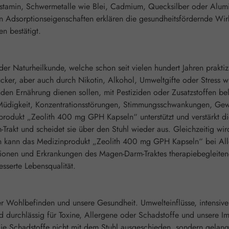
Histamin, Schwermetalle wie Blei, Cadmium, Quecksilber oder Alumi
ken Adsorptionseigenschaften erklären die gesundheitsfördernde W
n bestätigt.
n der Naturheilkunde, welche schon seit vielen hundert Jahren prak
Zucker, aber auch durch Nikotin, Alkohol, Umweltgifte oder Stress
nden Ernährung dienen sollen, mit Pestiziden oder Zusatzstoffen b
d Müdigkeit, Konzentrationsstörungen, Stimmungsschwankungen, Ge
odukt „Zeolith 400 mg GPH Kapseln“ unterstützt und verstärkt di
rakt und scheidet sie über den Stuhl wieder aus. Gleichzeitig wi
n kann das Medizinprodukt „Zeolith 400 mg GPH Kapseln“ bei Aller
tionen und Erkrankungen des Magen-Darm-Traktes therapiebegleitend
sserte Lebensqualität.
r Wohlbefinden und unsere Gesundheit. Umwelteinflüsse, intensive
 durchlässig für Toxine, Allergene oder Schadstoffe und unsere I
 Schadstoffe nicht mit dem Stuhl ausgeschieden, sondern gelange