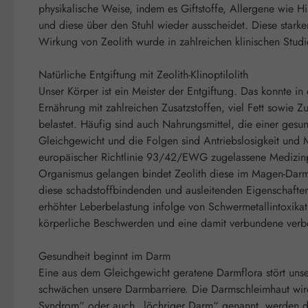
physikalische Weise, indem es Giftstoffe, Allergene wie 
und diese über den Stuhl wieder ausscheidet. Diese star
Wirkung von Zeolith wurde in zahlreichen klinischen Studie
Natürliche Entgiftung mit Zeolith-Klinoptilolith
Unser Körper ist ein Meister der Entgiftung. Das konnte i
Ernährung mit zahlreichen Zusatzstoffen, viel Fett sowie 
belastet. Häufig sind auch Nahrungsmittel, die einer gesu
Gleichgewicht und die Folgen sind Antriebslosigkeit un
europäischer Richtlinie 93/42/EWG zugelassene Medizinpr
Organismus gelangen bindet Zeolith diese im Magen-Darm-T
diese schadstoffbindenden und ausleitenden Eigenschafte
erhöhter Leberbelastung infolge von Schwermetallintoxika
körperliche Beschwerden und eine damit verbundene verbe
Gesundheit beginnt im Darm
Eine aus dem Gleichgewicht geratene Darmflora stört unse
schwächen unsere Darmbarriere. Die Darmschleimhaut wird
Syndrom“ oder auch „löchriger Darm“ genannt, werden die