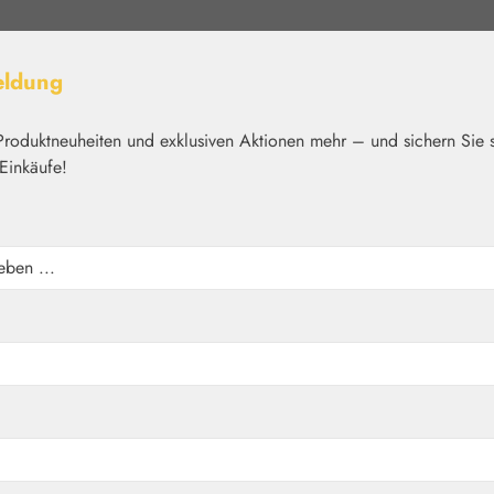
eldung
Produktneuheiten und exklusiven Aktionen mehr – und sichern Sie 
Einkäufe!
elt
Nährstoffe
Kosmetik
Basics
Medien
Home
Nährstoffe
Kapseln