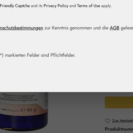
Friendly Captcha
and its
Privacy Policy
and
Terms of Use
apply.
Regulärer Prei
31,50 
Inhalt:
0.044 K
nschutzbestimmungen
zur Kenntnis genommen und die
AGB
gelese
Preise inkl. M
Artikel auf La
) markierten Felder sind Pflichtfelder.
Packungs
60 Kps.
Produkt 
Zum Merkzett
Produktnum