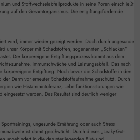
nium und Stoffwechselabfallprodukte in seine Poren einschließt
irkung auf den Gesamtorganismus. Die entgiftungsfördernde
tiziert wird, immer wieder gezeigt werden. Doch durch ungesunde
 wird unser Körper mit Schadstoffen, sogenannten „Schlacken“
elastet. Der körpereigene Entgiftungsprozess kommt aus dem
wichts-zunahme, Immunschwäche und Leistungsabfall. Das nach
e körpereigene Entgiftung. Noch bevor die Schadstoffe in den
rd der Darm vor erneuter Schadstoffaufnahme geschützt. Durch
gien wie Histaminintoleranz, Leberfunktionsstörungen wie
 eingesetzt werden. Das Resultat sind deutlich weniger
 Sporttrainings, ungesunde Ernährung oder auch Stress
mmunabwehr ist damit geschwächt. Durch dieses „Leaky-Gut-
n ungehindert in die darunterliegenden Blut- und