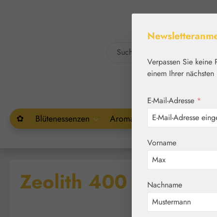
um Hauptinhalt springen
Zur Suche springen
Newsletteranm
Verpassen Sie keine 
einem Ihrer nächsten 
E-Mail-Adresse
*
✿
Blütenessenzen
Aromatherapie
Pflanzenw
Vorname
Zeolith 400 mg GPH 
Nachname