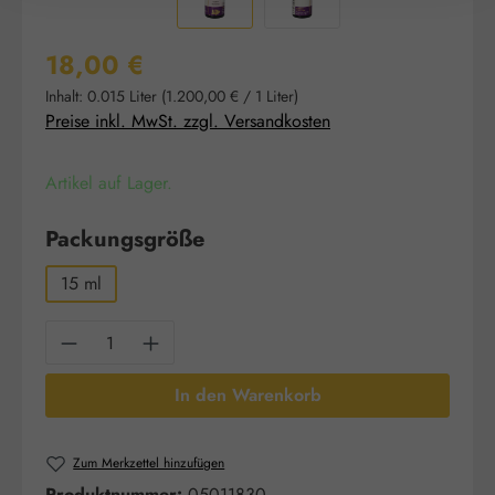
Regulärer Preis:
18,00 €
Inhalt:
0.015 Liter
(1.200,00 € / 1 Liter)
Preise inkl. MwSt. zzgl. Versandkosten
Artikel auf Lager.
auswählen
Packungsgröße
15 ml
Produkt Anzahl: Gib den gewünschten Wert e
In den Warenkorb
Zum Merkzettel hinzufügen
Produktnummer:
05011830