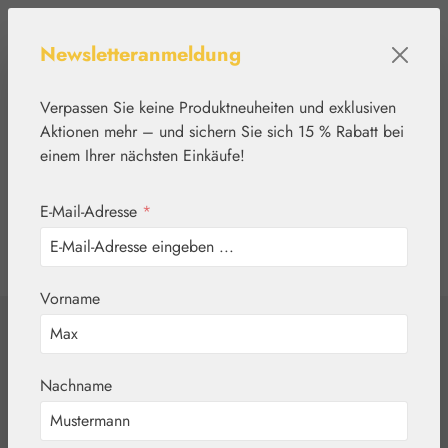
Zum Hauptinhalt springen
Newsletteranmeldung
Verpassen Sie keine Produktneuheiten und exklusiven
Aktionen mehr – und sichern Sie sich 15 % Rabatt bei
einem Ihrer nächsten Einkäufe!
E-Mail-Adresse
*
0
Werkzeugleiste anzeigen
Du hast 0 Produkte
Vorname
Home
Blütenessenzen
Living Essences
Yellow Boronia
Nachname
Tropfen