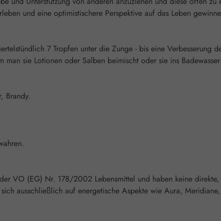
 Liebe und Unterstützung von anderen anzuziehen und diese offen 
rleben und eine optimistischere Perspektive auf das Leben gewinne
iertelstündlich 7 Tropfen unter die Zunge - bis eine Verbesserung de
an sie Lotionen oder Salben beimischt oder sie ins Badewasser gi
r, Brandy.
wahren.
 der VO (EG) Nr. 178/2002 Lebensmittel und haben keine direkte,
ich ausschließlich auf energetische Aspekte wie Aura, Meridiane,