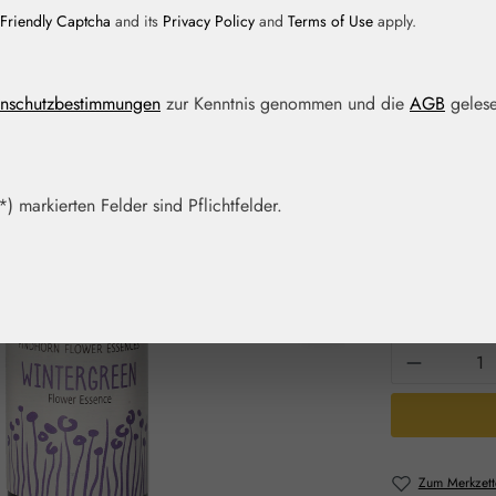
Friendly Captcha
and its
Privacy Policy
and
Terms of Use
apply.
Regulärer Prei
16,90 
nschutzbestimmungen
zur Kenntnis genommen und die
AGB
gelese
Inhalt:
0.015 Lit
Preise inkl. M
Artikel auf La
) markierten Felder sind Pflichtfelder.
Packungs
15 ml
Produkt 
Zum Merkzett