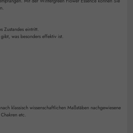
zu empfangen. Mit der Wintergreen Flower Essence können Sie
n.
s Zustandes eintritt.
bt, was besonders effektiv ist.
 nach klassisch wissenschaftlichen Maßstäben nachgewiesene
 Chakren etc.