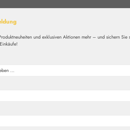
eldung
Produktneuheiten und exklusiven Aktionen mehr – und sichern Sie 
Einkäufe!
elt
Nährstoffe
Kosmetik
Basics
Medien
Home
Blütenessenzen
Findhorn