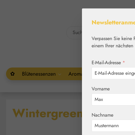
um Hauptinhalt springen
Zur Suche springen
Newsletteranm
Verpassen Sie keine 
einem Ihrer nächsten 
E-Mail-Adresse
*
✿
Blütenessenzen
Aromatherapie
Pflanzenw
Vorname
Wintergreen Tropfen
Nachname