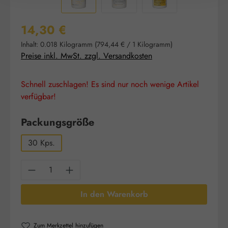
Regulärer Preis:
14,30 €
Inhalt:
0.018 Kilogramm
(794,44 € / 1 Kilogramm)
Preise inkl. MwSt. zzgl. Versandkosten
Schnell zuschlagen! Es sind nur noch wenige Artikel
verfügbar!
auswählen
Packungsgröße
30 Kps.
Produkt Anzahl: Gib den gewünschten Wert e
In den Warenkorb
Zum Merkzettel hinzufügen