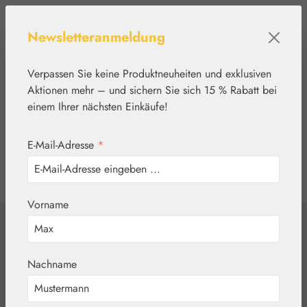
Zum Hauptinhalt springen
Newsletteranmeldung
Verpassen Sie keine Produktneuheiten und exklusiven
Aktionen mehr – und sichern Sie sich 15 % Rabatt bei
einem Ihrer nächsten Einkäufe!
E-Mail-Adresse
*
0
Werkzeugleiste anzeigen
Du hast 0 Produkte
Vorname
Home
Nährstoffe
Eigenprodukte
Vitamin K2 100 µg
Nachname
Kapseln