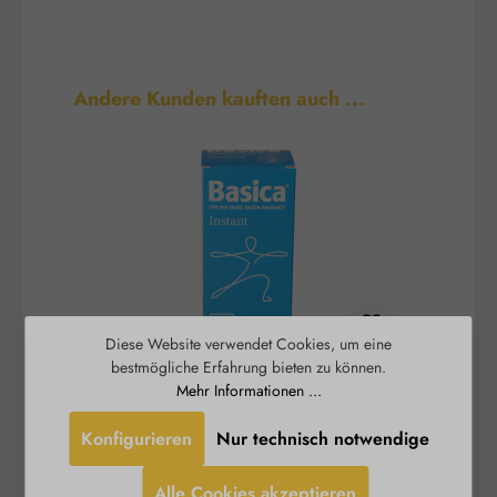
Produktgalerie überspringen
Andere Kunden kauften auch ...
Diese Website verwendet Cookies, um eine
bestmögliche Erfahrung bieten zu können.
Basica® Instant - basisches
B
Mehr Informationen ...
Trinkpulver
Konfigurieren
Nur technisch notwendige
Ein stabiles Säure-Basen-Gleichgewicht und ein
Burgerstein
funktionierender Energiestoffwechsel sind
Alle Cookies akzeptieren