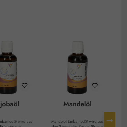
ojobaöl
Mandelöl
Mandelöl Embamed® wird aus
Nelkenöl Emb
Früchten des
den Samen des Sesam (Prunus
Was