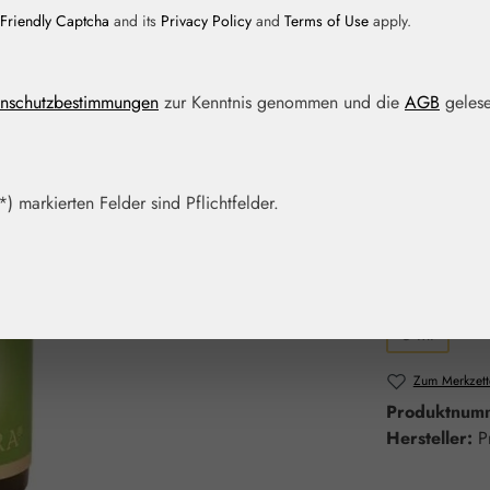
Friendly Captcha
and its
Privacy Policy
and
Terms of Use
apply.
Regulärer Prei
16,90 
nschutzbestimmungen
zur Kenntnis genommen und die
AGB
gelese
Inhalt:
0.005 Lit
Preise inkl. M
Bald wieder v
) markierten Felder sind Pflichtfelder.
Nicht mehr
Packungs
5 ml
(Diese Optio
Zum Merkzett
Produktnum
Hersteller:
P