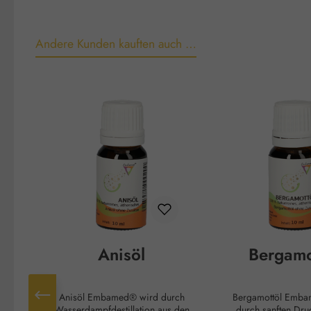
Andere Kunden kauften auch …
Produktgalerie überspringen
Anisöl
Bergamo
Anisöl Embamed® wird durch
Bergamottöl Embamed® wird
Wasserdampfdestillation aus den
durch sanften Dru