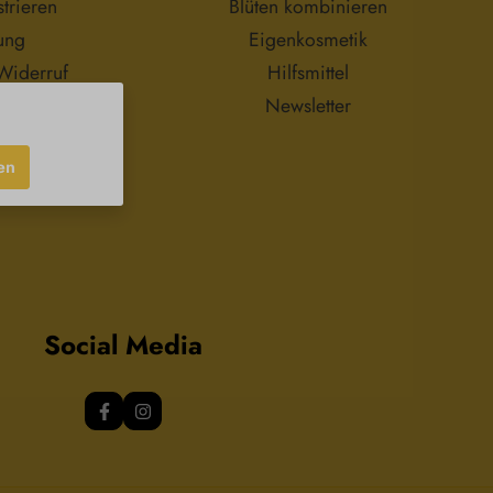
trieren
Blüten kombinieren
Zusätze.
ung
Eigenkosmetik
Widerruf
Hilfsmittel
Newsletter
en
Social Media