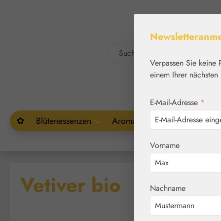
um Hauptinhalt springen
Zur Suche springen
Newsletteranm
Verpassen Sie keine 
einem Ihrer nächsten 
E-Mail-Adresse
*
✿
Blütenessenzen
Aromatherapie
Pflanzenw
Vorname
Vetiver bio
Nachname