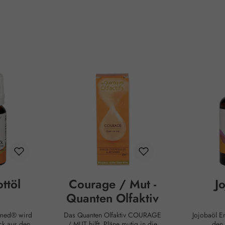
ttöl
Courage / Mut -
J
Quanten Olfaktiv
Das Quanten Olfaktiv COURAGE
Jojobaöl Embamed® wird aus
ck aus den
/ MUT hilft, Pläne mutig in die
den 