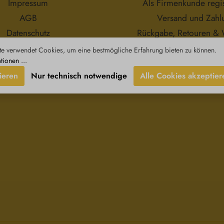
Impressum
Als Firmenkunde regis
Verschlucken und Eindringen in
AGB
Versand und Zahl
die Atemwege tödlich sein. Kann
allergische Hautreaktionen
Datenschutz
Rückgabe, Retouren & 
hervorrufen. Kühl lagern.
Außerhalb der Reichweite von
errufsbelehrungen
Kontakt
e verwendet Cookies, um eine bestmögliche Erfahrung bieten zu können.
Kindern aufbewahren. Bei
tionen ...
Verschlucken: Sofort
Giftinformationszentrum oder
ieren
Nur technisch notwendige
Alle Cookies akzeptier
Arzt anrufen. Kein erbrechen
herbeiführen. Bei Berührung mit
der Haut: Mit viel Wasser und
Seife waschen. Bei Hautreizung
oder –ausschlag einen Arzt
aufsuchen. Bei Berührung mit
den Augen: Einige Minuten lang
vorsichtig mit Wasser spülen.
Kontaktlinsen entfernen, falls der
Betroffene welche trägt und
diese leicht entfernt werden
können. Mit dem Ausspülen
fortfahren. Rechtlicher Hinweis:
Essenzen und Schwingungsmittel
sind im Sinne des Art. 2 der VO
(EG) Nr. 178/2002 Lebensmittel