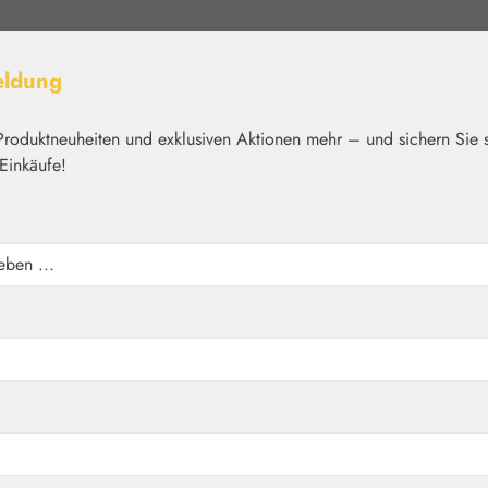
eldung
Produktneuheiten und exklusiven Aktionen mehr – und sichern Sie 
Einkäufe!
elt
Nährstoffe
Kosmetik
Basics
Medien
Home
Aromatherapie
Primavera