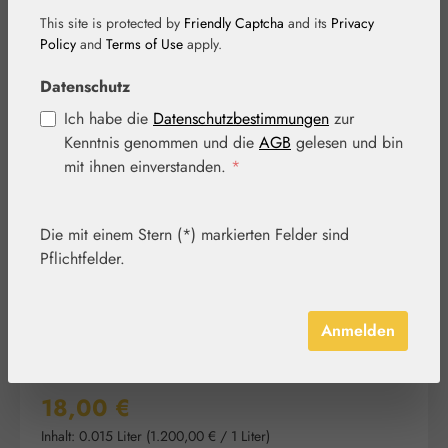
This site is protected by
Friendly Captcha
and its
Privacy
Policy
and
Terms of Use
apply.
Datenschutz
Ich habe die
Datenschutzbestimmungen
zur
Bildergalerie überspringen
Kenntnis genommen und die
AGB
gelesen und bin
mit ihnen einverstanden.
*
Die mit einem Stern (*) markierten Felder sind
Pflichtfelder.
Anmelden
Regulärer Preis:
18,00 €
Inhalt:
0.015 Liter
(1.200,00 € / 1 Liter)