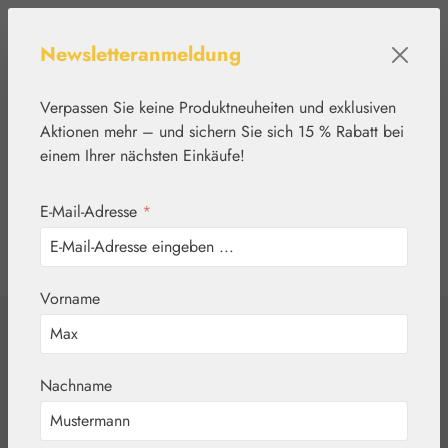
Zum Hauptinhalt springen
Newsletteranmeldung
Verpassen Sie keine Produktneuheiten und exklusiven
Aktionen mehr – und sichern Sie sich 15 % Rabatt bei
einem Ihrer nächsten Einkäufe!
E-Mail-Adresse
*
0
Werkzeugleiste anzeigen
Du hast 0 Produkte
Vorname
Home
Blütenessenzen
Australian Bush Flowers Essences®
Nachname
Sundew Tropfen