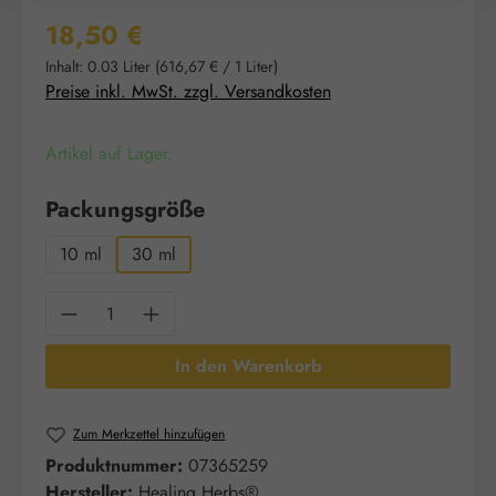
Regulärer Preis:
18,50 €
Inhalt:
0.03 Liter
(616,67 € / 1 Liter)
Preise inkl. MwSt. zzgl. Versandkosten
Artikel auf Lager.
auswählen
Packungsgröße
10 ml
30 ml
Produkt Anzahl: Gib den gewünschten Wert e
In den Warenkorb
Zum Merkzettel hinzufügen
Produktnummer:
07365259
Hersteller:
Healing Herbs®