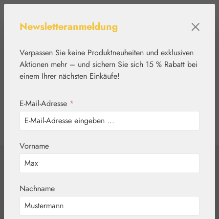
Zum Hauptinhalt springen
Newsletteranmeldung
Verpassen Sie keine Produktneuheiten und exklusiven
Aktionen mehr – und sichern Sie sich 15 % Rabatt bei
einem Ihrer nächsten Einkäufe!
E-Mail-Adresse
*
0
Werkzeugleiste anzeigen
Du hast 0 Produkte
Vorname
Home
Blütenessenzen
Healing Herbs®
Star of Bethlehem
Nachname
(Doldiger