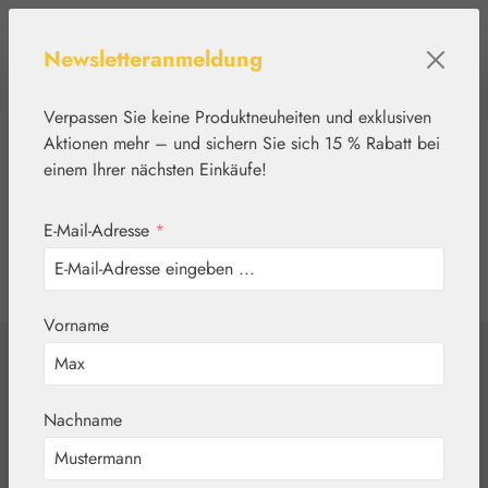
Zum Hauptinhalt springen
Newsletteranmeldung
Verpassen Sie keine Produktneuheiten und exklusiven
Aktionen mehr – und sichern Sie sich 15 % Rabatt bei
einem Ihrer nächsten Einkäufe!
E-Mail-Adresse
*
0
Werkzeugleiste anzeigen
Du hast 0 Produkte
Vorname
Home
Basics
Rohstoffe
Sirupus Simplex
Nachname