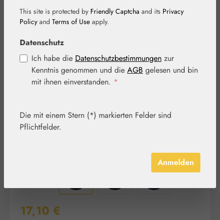
This site is protected by
Friendly Captcha
and its
Privacy
Policy
and
Terms of Use
apply.
Bildergalerie überspringen
Datenschutz
Ich habe die
Datenschutzbestimmungen
zur
Kenntnis genommen und die
AGB
gelesen und bin
mit ihnen einverstanden.
*
Die mit einem Stern (*) markierten Felder sind
Pflichtfelder.
Anmelden
Regulärer Preis:
17,10 €