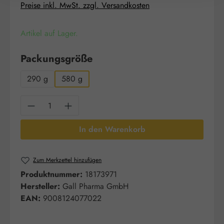
Preise inkl. MwSt. zzgl. Versandkosten
Artikel auf Lager.
auswählen
Packungsgröße
290 g
580 g
Produkt Anzahl: Gib den gewünschten Wert e
In den Warenkorb
Zum Merkzettel hinzufügen
Produktnummer:
18173971
Hersteller:
Gall Pharma GmbH
EAN:
9008124077022