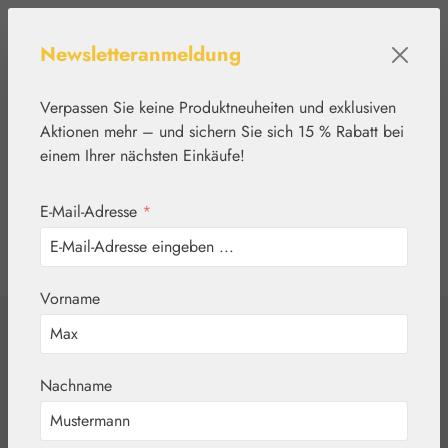
Zum Hauptinhalt springen
Newsletteranmeldung
Verpassen Sie keine Produktneuheiten und exklusiven
Aktionen mehr – und sichern Sie sich 15 % Rabatt bei
einem Ihrer nächsten Einkäufe!
E-Mail-Adresse
*
0
Werkzeugleiste anzeigen
Du hast 0 Produkte
Vorname
Home
Basics
Rohstoffe
Sheabutter
Nachname
raffiniert