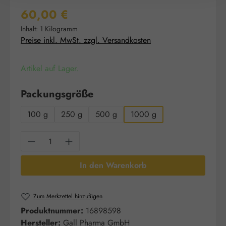
Regulärer Preis:
60,00 €
Inhalt:
1 Kilogramm
Preise inkl. MwSt. zzgl. Versandkosten
Artikel auf Lager.
auswählen
Packungsgröße
100 g
250 g
500 g
1000 g
Produkt Anzahl: Gib den gewünschten Wert e
In den Warenkorb
Zum Merkzettel hinzufügen
Produktnummer:
16898598
Hersteller:
Gall Pharma GmbH