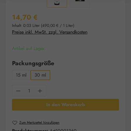
Regulärer Preis:
14,70 €
Inhalt:
0.03 Liter
(490,00 € / 1 Liter)
Preise inkl. MwSt. zzgl. Versandkosten
Artikel auf Lager.
auswählen
Packungsgröße
15 ml
30 ml
Produkt Anzahl: Gib den gewünschten Wert e
In den Warenkorb
Zum Merkzettel hinzufügen
Produktnummer:
Art10001360