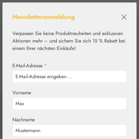
Zum Hauptinhalt springen
Newsletteranmeldung
Verpassen Sie keine Produktneuheiten und exklusiven
Aktionen mehr – und sichern Sie sich 15 % Rabatt bei
einem Ihrer nächsten Einkäufe!
E-Mail-Adresse
*
0
Werkzeugleiste anzeigen
Du hast 0 Produkte
Vorname
Home
Blütenessenzen
DEVA
Rosemary /
Nachname
Romarin Tropfen