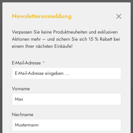
Zum Hauptinhalt springen
Newsletteranmeldung
Verpassen Sie keine Produktneuheiten und exklusiven
Aktionen mehr – und sichern Sie sich 15 % Rabatt bei
einem Ihrer nächsten Einkäufe!
E-Mail-Adresse
*
0
Werkzeugleiste anzeigen
Du hast 0 Produkte
Vorname
Home
Blütenessenzen
PHI Essences
K9 Tropfen
Nachname