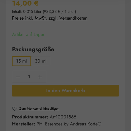
Regulärer Preis:
14,00 €
Inhalt:
0.015 Liter
(933,33 € / 1 Liter)
Preise inkl. MwSt. zzgl. Versandkosten
Artikel auf Lager.
auswählen
Packungsgröße
15 ml
30 ml
Produkt Anzahl: Gib den gewünschten Wert e
In den Warenkorb
Zum Merkzettel hinzufügen
Produktnummer:
Art10001565
Hersteller:
PHI Essences by Andreas Korte®