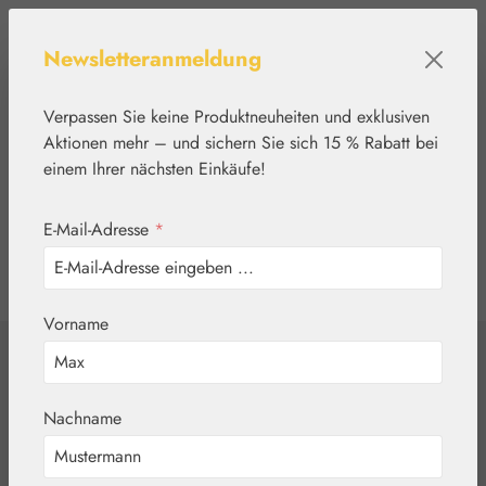
Zum Hauptinhalt springen
Newsletteranmeldung
Verpassen Sie keine Produktneuheiten und exklusiven
Aktionen mehr – und sichern Sie sich 15 % Rabatt bei
einem Ihrer nächsten Einkäufe!
E-Mail-Adresse
*
0
Werkzeugleiste anzeigen
Du hast 0 Produkte
Vorname
Home
Blütenessenzen
DEVA
Jasmin Tropfen
Nachname