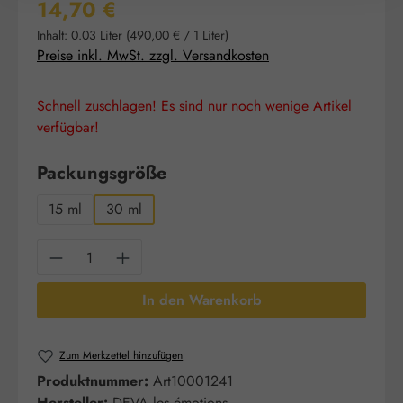
Regulärer Preis:
14,70 €
Inhalt:
0.03 Liter
(490,00 € / 1 Liter)
Preise inkl. MwSt. zzgl. Versandkosten
Schnell zuschlagen! Es sind nur noch wenige Artikel
verfügbar!
auswählen
Packungsgröße
15 ml
30 ml
Produkt Anzahl: Gib den gewünschten Wert e
In den Warenkorb
Zum Merkzettel hinzufügen
Produktnummer:
Art10001241
Hersteller:
DEVA les émotions