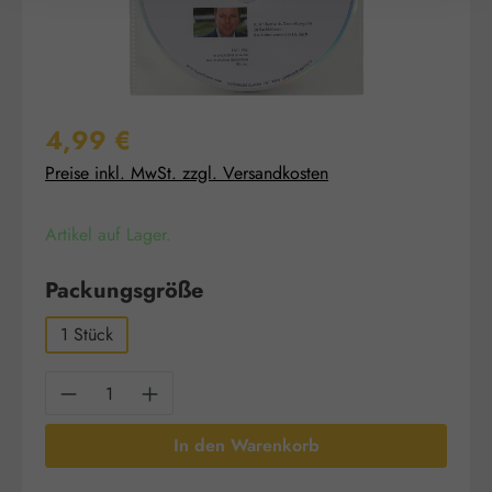
Regulärer Preis:
4,99 €
Preise inkl. MwSt. zzgl. Versandkosten
Artikel auf Lager.
auswählen
Packungsgröße
1 Stück
Produkt Anzahl: Gib den gewünschten Wert e
In den Warenkorb