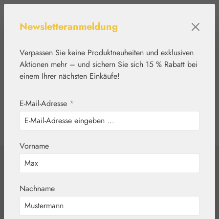
Zum Hauptinhalt springen
Newsletteranmeldung
Verpassen Sie keine Produktneuheiten und exklusiven
Aktionen mehr – und sichern Sie sich 15 % Rabatt bei
einem Ihrer nächsten Einkäufe!
E-Mail-Adresse
*
0
Werkzeugleiste anzeigen
Du hast 0 Produkte
Vorname
Home
Medien
Sonstige
Healing Herbs
Nachname
DVD in englischer