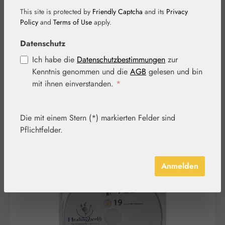
Sprache mit
This site is protected by
Friendly Captcha
and its
Privacy
Policy
and
Terms of Use
apply.
deutschen
Datenschutz
Untertiteln
Ich habe die
Datenschutzbestimmungen
zur
Kenntnis genommen und die
AGB
gelesen und bin
mit ihnen einverstanden.
*
Die mit einem Stern (*) markierten Felder sind
Pflichtfelder.
Bildergalerie überspringen
Anmelden