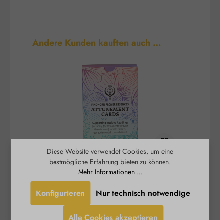
Produktgalerie überspringen
Andere Kunden kauften auch …
Diese Website verwendet Cookies, um eine
bestmögliche Erfahrung bieten zu können.
Attunement Cards /
Mehr Informationen ...
Einstimmungskartenset
Konfigurieren
Nur technisch notwendige
(englische Version)
Die Findhorn Blütenessenzen werden zu
Australia
besonderen Zeiten des Jahres hergestellt, den so
Wh
Alle Cookies akzeptieren