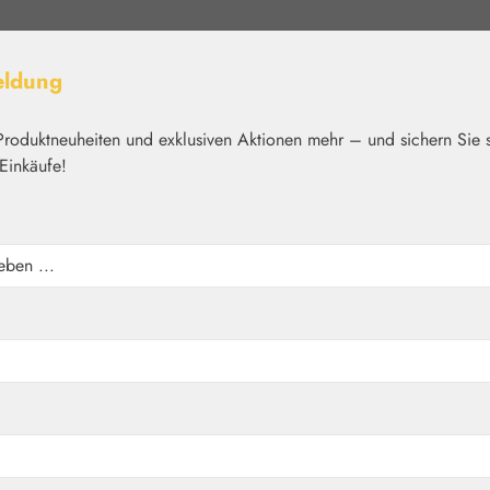
eldung
Produktneuheiten und exklusiven Aktionen mehr – und sichern Sie 
Einkäufe!
elt
Nährstoffe
Kosmetik
Basics
Medien
Home
Blütenmixer
enmix