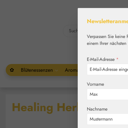
um Hauptinhalt springen
Zur Suche springen
Newsletteranm
Verpassen Sie keine 
einem Ihrer nächsten 
E-Mail-Adresse
*
✿
Blütenessenzen
Aromatherapie
Pflanzenw
Vorname
Healing Herbs® Blüt
Nachname