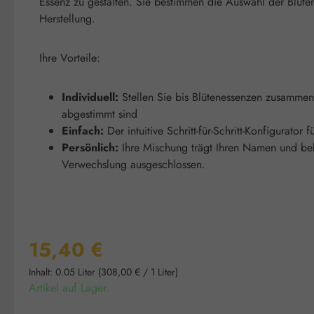
Essenz zu gestalten. Sie bestimmen die Auswahl der Blüte
Herstellung.
Ihre Vorteile:
Individuell:
Stellen Sie bis Blütenessenzen zusammen,
abgestimmt sind
Einfach:
Der intuitive Schritt-für-Schritt-Konfigurato
Persönlich:
Ihre Mischung trägt Ihren Namen und be
Verwechslung ausgeschlossen.
Regulärer Preis:
15,40 €
Inhalt:
0.05 Liter
(308,00 € / 1 Liter)
Artikel auf Lager.