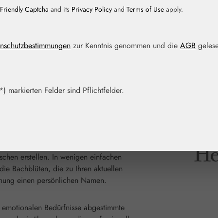
Friendly Captcha
and its
Privacy Policy
and
Terms of Use
apply.
nschutzbestimmungen
zur Kenntnis genommen und die
AGB
gelese
) markierten Felder sind Pflichtfelder.
"Healing Herbs®
enessenzen. Mit unserem Blütenmixer können
schen erstellen. In wenigen einfachen
die Bachblüten, die zu Ihren aktuellen
schung einen persönlichen Namen.
re emotionalen Bedürfnisse abgestimmte