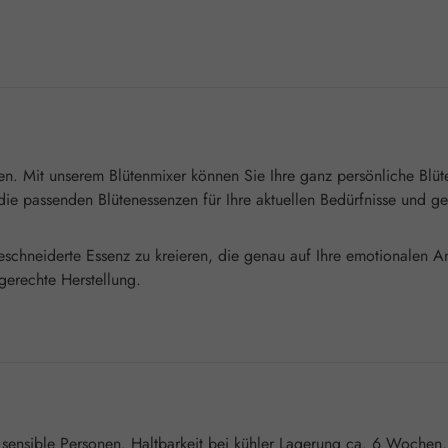
en. Mit unserem Blütenmixer können Sie Ihre ganz persönliche Bl
, die passenden Blütenessenzen für Ihre aktuellen Bedürfnisse und 
eschneiderte Essenz zu kreieren, die genau auf Ihre emotionalen An
gerechte Herstellung.
r sensible Personen. Haltbarkeit bei kühler Lagerung ca. 6 Wochen