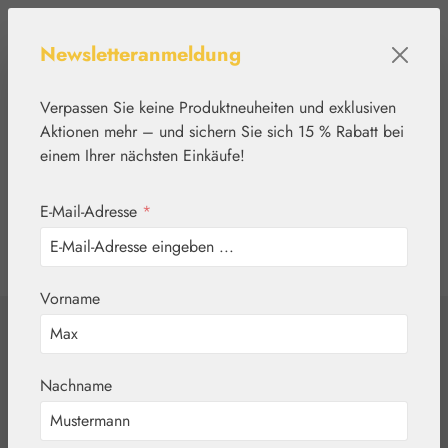
Zum Hauptinhalt springen
Newsletteranmeldung
Verpassen Sie keine Produktneuheiten und exklusiven
Aktionen mehr – und sichern Sie sich 15 % Rabatt bei
einem Ihrer nächsten Einkäufe!
E-Mail-Adresse
*
0
Werkzeugleiste anzeigen
Du hast 0 Produkte
Vorname
Home
Blütenessenzen
FES Quintessentials
Fuchsia / Fuchsie
Nachname
Tropfen