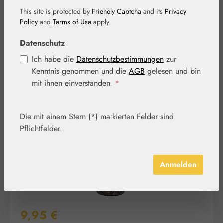
This site is protected by
Friendly Captcha
and its
Privacy
Policy
and
Terms of Use
apply.
Datenschutz
Ich habe die
Datenschutzbestimmungen
zur
Kenntnis genommen und die
AGB
gelesen und bin
Bildergalerie überspringen
mit ihnen einverstanden.
*
Die mit einem Stern (*) markierten Felder sind
Pflichtfelder.
Anmelden
Regulärer Preis:
9,95 €