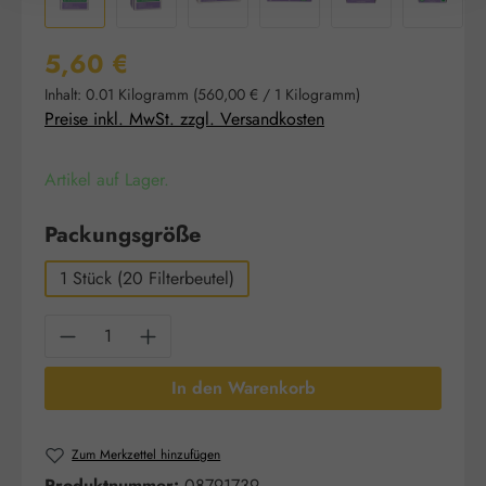
Regulärer Preis:
5,60 €
Inhalt:
0.01 Kilogramm
(560,00 € / 1 Kilogramm)
Preise inkl. MwSt. zzgl. Versandkosten
Artikel auf Lager.
auswählen
Packungsgröße
1 Stück (20 Filterbeutel)
Produkt Anzahl: Gib den gewünschten Wert e
In den Warenkorb
Zum Merkzettel hinzufügen
Produktnummer:
08791739