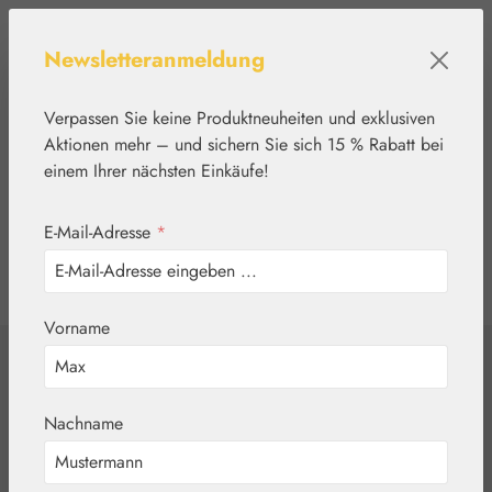
Zum Hauptinhalt springen
Newsletteranmeldung
Verpassen Sie keine Produktneuheiten und exklusiven
Aktionen mehr – und sichern Sie sich 15 % Rabatt bei
einem Ihrer nächsten Einkäufe!
E-Mail-Adresse
*
0
Werkzeugleiste anzeigen
Du hast 0 Produkte
Vorname
Home
Pflanzenwelt
Kräutertees
Dr. Kottas
Nachname
Lavendeltee