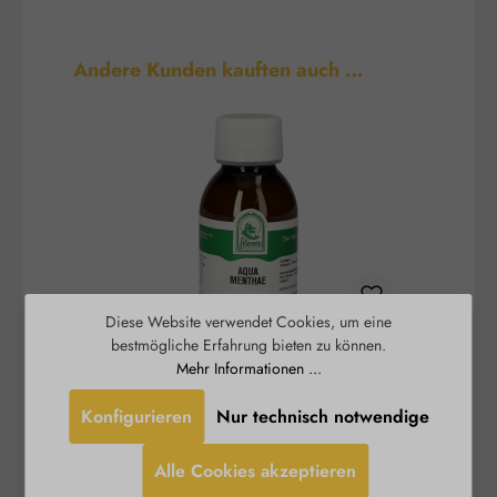
Produktgalerie überspringen
Andere Kunden kauften auch …
Diese Website verwendet Cookies, um eine
bestmögliche Erfahrung bieten zu können.
Aqua Menthae
Mehr Informationen ...
Konfigurieren
Nur technisch notwendige
Das St. Severin Aqua Menthae duftet weniger
Rosenw
intensiv nach Pfefferminze als das reine
Alle Cookies akzeptieren
ätherische Öl. Erhalten geblieben ist jedoch der
kühlende und klärende Effekt der Pflanze. Dieser
Erf