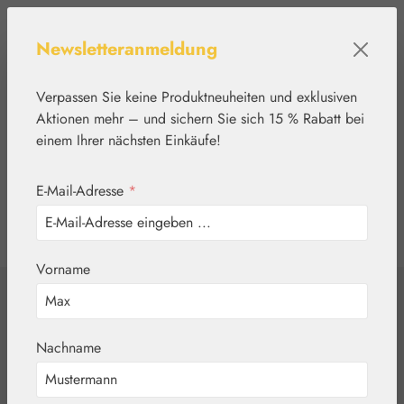
Zum Hauptinhalt springen
Newsletteranmeldung
Verpassen Sie keine Produktneuheiten und exklusiven
Aktionen mehr – und sichern Sie sich 15 % Rabatt bei
einem Ihrer nächsten Einkäufe!
E-Mail-Adresse
*
0
Werkzeugleiste anzeigen
Du hast 0 Produkte
Vorname
Home
Nährstoffe
Burgerstein
Burgerstein
Nachname
Vitamin B12 Boost