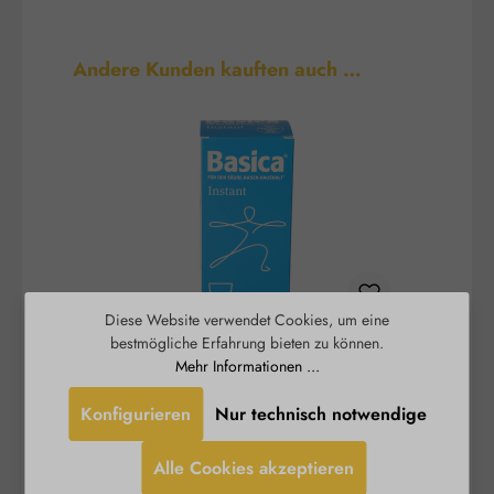
Produktgalerie überspringen
Andere Kunden kauften auch …
Diese Website verwendet Cookies, um eine
bestmögliche Erfahrung bieten zu können.
Basica® Instant - basisches
B
Mehr Informationen ...
Trinkpulver
Konfigurieren
Nur technisch notwendige
Ein stabiles Säure-Basen-Gleichgewicht und ein
Burgerstein
funktionierender Energiestoffwechsel sind
Alle Cookies akzeptieren
wichtige Voraussetzungen für Vitalität und
S
Leistungsfähigkeit. Im stressigen Alltag fehlt oft
D