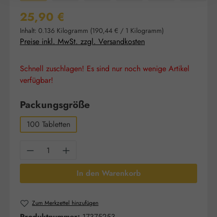
Regulärer Preis:
25,90 €
Inhalt:
0.136 Kilogramm
(190,44 € / 1 Kilogramm)
Preise inkl. MwSt. zzgl. Versandkosten
Schnell zuschlagen! Es sind nur noch wenige Artikel
verfügbar!
auswählen
Packungsgröße
100 Tabletten
Produkt Anzahl: Gib den gewünschten Wert e
In den Warenkorb
Zum Merkzettel hinzufügen
Produktnummer:
17375253