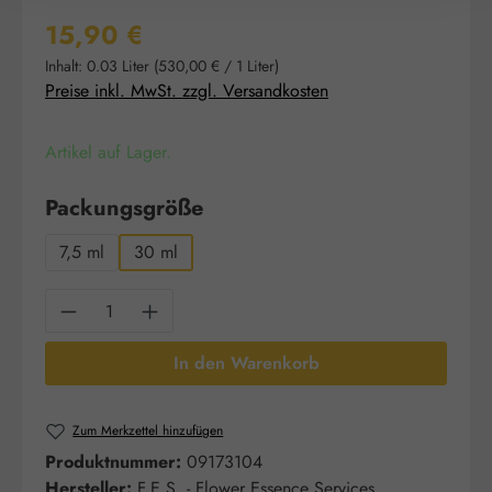
Regulärer Preis:
15,90 €
Inhalt:
0.03 Liter
(530,00 € / 1 Liter)
Preise inkl. MwSt. zzgl. Versandkosten
Artikel auf Lager.
auswählen
Packungsgröße
7,5 ml
30 ml
Produkt Anzahl: Gib den gewünschten Wert e
In den Warenkorb
Zum Merkzettel hinzufügen
Produktnummer:
09173104
Hersteller:
F.E.S. - Flower Essence Services