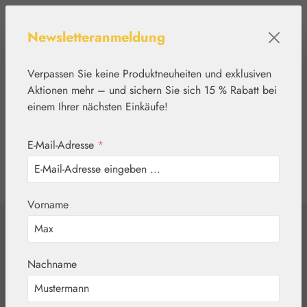
Zum Hauptinhalt springen
Newsletteranmeldung
Verpassen Sie keine Produktneuheiten und exklusiven
Aktionen mehr – und sichern Sie sich 15 % Rabatt bei
einem Ihrer nächsten Einkäufe!
E-Mail-Adresse
*
0
Werkzeugleiste anzeigen
Du hast 0 Produkte
Vorname
Home
Blütenessenzen
FES Quintessentials
Bleeding Heart /
Nachname
Tränendes Herz