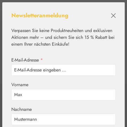
Zum Hauptinhalt springen
Newsletteranmeldung
Verpassen Sie keine Produktneuheiten und exklusiven
Aktionen mehr – und sichern Sie sich 15 % Rabatt bei
einem Ihrer nächsten Einkäufe!
E-Mail-Adresse
*
0
Werkzeugleiste anzeigen
Du hast 0 Produkte
Vorname
Home
Blütenessenzen
DEVA
Apricot /
Nachname
Abricotier Tropfen