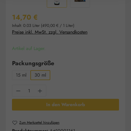
Regulärer Preis:
14,70 €
Inhalt:
0.03 Liter
(490,00 € / 1 Liter)
Preise inkl. MwSt. zzgl. Versandkosten
Artikel auf Lager.
auswählen
Packungsgröße
15 ml
30 ml
Produkt Anzahl: Gib den gewünschten Wert e
In den Warenkorb
Zum Merkzettel hinzufügen
Produktnummer:
Art10001161