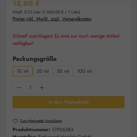
Regulärer Preis:
15,60 €
Inhalt:
0.01 Liter
(1.560,00 € / 1 Liter)
Preise inkl. MwSt. zzgl. Versandkosten
Schnell zuschlagen! Es sind nur noch wenige Artikel
verfügbar!
auswählen
Packungsgröße
10 ml
20 ml
50 ml
100 ml
Produkt Anzahl: Gib den gewünschten Wert e
In den Warenkorb
Zum Merkzettel hinzufügen
Produktnummer:
17906383
Hersteller:
Embamed Handels-GmbH