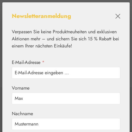
Zum Hauptinhalt springen
Newsletteranmeldung
Verpassen Sie keine Produktneuheiten und exklusiven
Aktionen mehr – und sichern Sie sich 15 % Rabatt bei
einem Ihrer nächsten Einkäufe!
E-Mail-Adresse
*
0
Werkzeugleiste anzeigen
Du hast 0 Produkte
Vorname
Home
Aromatherapie
Embamed®
Ylang Ylang Öl
Nachname