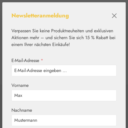
Zum Hauptinhalt springen
Newsletteranmeldung
Verpassen Sie keine Produktneuheiten und exklusiven
Aktionen mehr – und sichern Sie sich 15 % Rabatt bei
einem Ihrer nächsten Einkäufe!
E-Mail-Adresse
*
0
Werkzeugleiste anzeigen
Du hast 0 Produkte
Vorname
Home
Blütenessenzen
Healing Herbs®
Willow (Gelbe
Nachname
Weide) Globuli