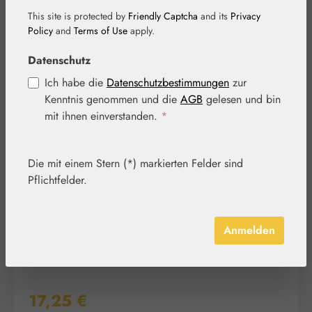
This site is protected by
Friendly Captcha
and its
Privacy
Policy
and
Terms of Use
apply.
Datenschutz
Ich habe die
Datenschutzbestimmungen
zur
Kenntnis genommen und die
AGB
gelesen und bin
Bildergalerie überspringen
mit ihnen einverstanden.
*
Die mit einem Stern (*) markierten Felder sind
Pflichtfelder.
Anmelden
Regulärer Preis:
17,25 €