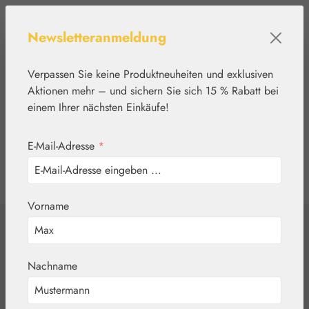
Zum Hauptinhalt springen
Newsletteranmeldung
Verpassen Sie keine Produktneuheiten und exklusiven
Aktionen mehr – und sichern Sie sich 15 % Rabatt bei
einem Ihrer nächsten Einkäufe!
E-Mail-Adresse
*
0
Werkzeugleiste anzeigen
Du hast 0 Produkte
Vorname
Home
Basics
Rohstoffe
Vaseline
Nachname