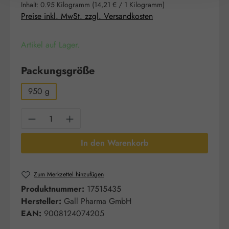
Inhalt:
0.95 Kilogramm
(14,21 € / 1 Kilogramm)
Preise inkl. MwSt. zzgl. Versandkosten
Artikel auf Lager.
auswählen
Packungsgröße
950 g
Produkt Anzahl: Gib den gewünschten Wert e
In den Warenkorb
Zum Merkzettel hinzufügen
Produktnummer:
17515435
Hersteller:
Gall Pharma GmbH
EAN:
9008124074205