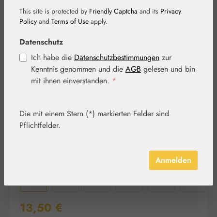
This site is protected by
Friendly Captcha
and its
Privacy
Policy
and
Terms of Use
apply.
Bildergalerie überspringen
Datenschutz
Ich habe die
Datenschutzbestimmungen
zur
Kenntnis genommen und die
AGB
gelesen und bin
mit ihnen einverstanden.
*
Die mit einem Stern (*) markierten Felder sind
Pflichtfelder.
Anmelden
Regulärer Preis:
13,50 €