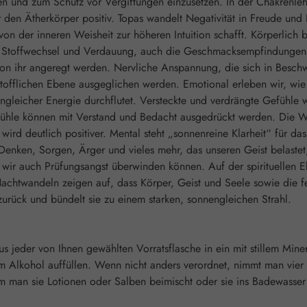
ien und zum Schutz vor Vergiftungen einzusetzen. In der Chakrenl
er den Ätherkörper positiv. Topas wandelt Negativität in Freude un
 der inneren Weisheit zur höheren Intuition schafft. Körperlich be
f, Stoffwechsel und Verdauung, auch die Geschmacksempfindungen 
von ihr angeregt werden. Nervliche Anspannung, die sich in Beschw
stofflichen Ebene ausgeglichen werden. Emotional erleben wir, wi
ngleicher Energie durchflutet. Versteckte und verdrängte Gefühle
ühle können mit Verstand und Bedacht ausgedrückt werden. Die Wel
ird deutlich positiver. Mental steht „sonnenreine Klarheit“ für da
en, Sorgen, Ärger und vieles mehr, das unseren Geist belastet, w
s wir auch Prüfungsangst überwinden können. Auf der spirituellen E
twandeln zeigen auf, dass Körper, Geist und Seele sowie die fein
zurück und bündelt sie zu einem starken, sonnengleichen Strahl.
s jeder von Ihnen gewählten Vorratsflasche in ein mit stillem Mine
Alkohol auffüllen. Wenn nicht anders verordnet, nimmt man vier M
an sie Lotionen oder Salben beimischt oder sie ins Badewasser gi