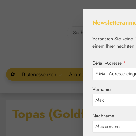
um Hauptinhalt springen
Zur Suche springen
Newsletteranm
Verpassen Sie keine 
einem Ihrer nächsten 
E-Mail-Adresse
*
✿
Blütenessenzen
Aromatherapie
Pflanzenw
Vorname
Topas (Goldfarben) /
Nachname