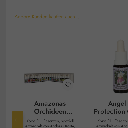
Andere Kunden kauften auch …
Produktgalerie überspringen
Amazonas
Angel 
Orchideen
Protection
Essenzen
Tropf
Korte PHI Essenzen, speziell
Korte PHI Essenzen, speziell
Komplettset
entwickelt von Andreas Korte,
entwickelt von And