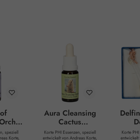
of
Aura Cleansing
Delfi
 Orchid
Cactus
D
en
(Silberkerze)
Korte PHI Essenzen, speziell
Korte PHI Essenzen, speziell
Tropfen
reas Korte,
entwickelt von Andreas Korte,
entwickelt