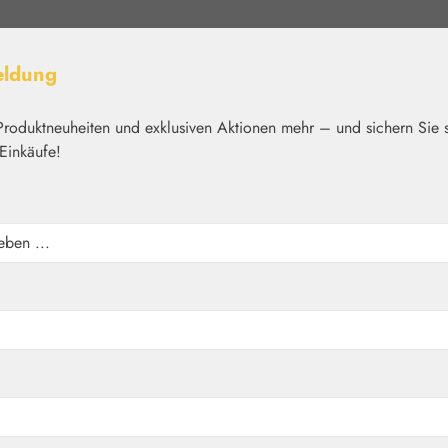
eldung
Produktneuheiten und exklusiven Aktionen mehr – und sichern Sie 
Einkäufe!
elt
Nährstoffe
Kosmetik
Basics
Medien
Home
Blütenessenzen
PHI Essences
 Topaz Tropfen