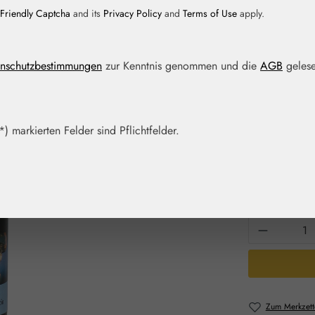
Friendly Captcha
and its
Privacy Policy
and
Terms of Use
apply.
Regulärer Prei
11,00 
nschutzbestimmungen
zur Kenntnis genommen und die
AGB
gelese
Inhalt:
0.015 Lit
Preise inkl. M
Artikel auf La
) markierten Felder sind Pflichtfelder.
Packungs
15 ml
Produkt 
Zum Merkzett