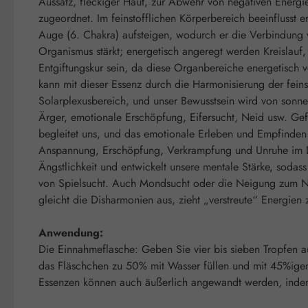
Aussatz, fleckiger Haut, zur Abwehr von negativen Energ
zugeordnet. Im feinstofflichen Körperbereich beeinflusst 
Auge (6. Chakra) aufsteigen, wodurch er die Verbindung von
Organismus stärkt; energetisch angeregt werden Kreislau
Entgiftungskur sein, da diese Organbereiche energetisch 
kann mit dieser Essenz durch die Harmonisierung der fein
Solarplexusbereich, und unser Bewusstsein wird von sonne
Ärger, emotionale Erschöpfung, Eifersucht, Neid usw. Gef
begleitet uns, und das emotionale Erleben und Empfinden w
Anspannung, Erschöpfung, Verkrampfung und Unruhe im Denk
Ängstlichkeit und entwickelt unsere mentale Stärke, sodas
von Spielsucht. Auch Mondsucht oder die Neigung zum Nach
gleicht die Disharmonien aus, zieht „verstreute“ Energien 
Anwendung:
Die Einnahmeflasche: Geben Sie vier bis sieben Tropfen au
das Fläschchen zu 50% mit Wasser füllen und mit 45%igem 
Essenzen können auch äußerlich angewandt werden, indem m