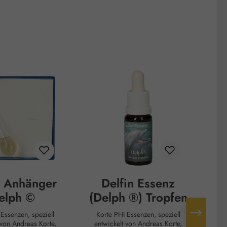
n Anhänger
Delfin Essenz
elph ©
(Delph ®) Tropfen
Korte PHI Essenzen, speziell
Korte P
 von Andreas Korte,
entwickelt von Andreas Korte,
en