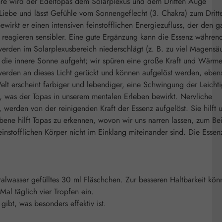
ehre wird der Edeltopas dem Solarplexus und dem Dritten Auge
d Liebe und lässt Gefühle vom Sonnengeflecht (3. Chakra) zum Dritt
wirkt er einen intensiven feinstofflichen Energiezufluss, der den 
reagieren sensibler. Eine gute Ergänzung kann die Essenz während
erden im Solarplexusbereich niederschlägt (z. B. zu viel Magensäu
e die innere Sonne aufgeht; wir spüren eine große Kraft und Wärm
 werden an dieses Licht gerückt und können aufgelöst werden, eben
t erscheint farbiger und lebendiger, eine Schwingung der Leichti
s, was der Topas in unserem mentalen Erleben bewirkt. Nervliche
erden von der reinigenden Kraft der Essenz aufgelöst. Sie hilft u
bene hilft Topas zu erkennen, wovon wir uns narren lassen, zum Bei
stofflichen Körper nicht im Einklang miteinander sind. Die Essen
ralwasser gefülltes 30 ml Fläschchen. Zur besseren Haltbarkeit kön
al täglich vier Tropfen ein.
bt, was besonders effektiv ist.