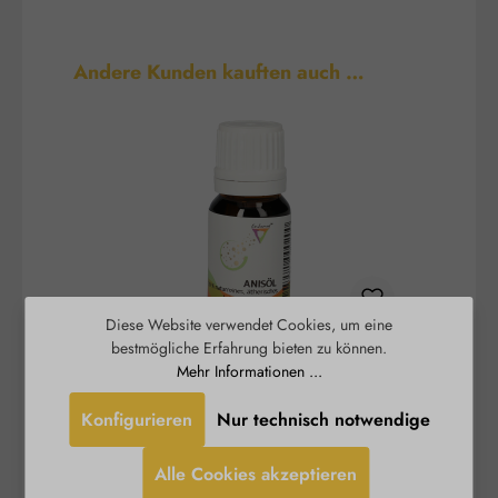
Produktgalerie überspringen
Andere Kunden kauften auch …
Diese Website verwendet Cookies, um eine
bestmögliche Erfahrung bieten zu können.
Anisöl
Mehr Informationen ...
Konfigurieren
Nur technisch notwendige
Anisöl Embamed® wird durch
Berg
Wasserdampfdestillation aus den zerkleinerten
D
Alle Cookies akzeptieren
Früchten des Anis (Pimpinella anisum) gewonnen.
(Ci