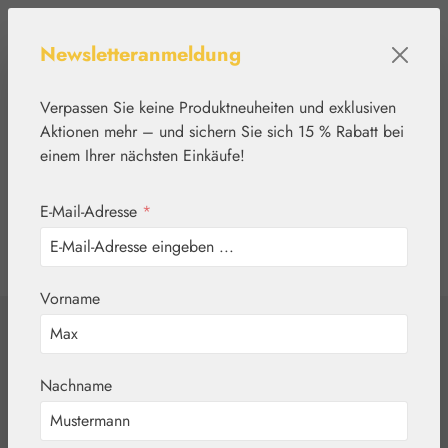
Zum Hauptinhalt springen
Newsletteranmeldung
Verpassen Sie keine Produktneuheiten und exklusiven
Aktionen mehr – und sichern Sie sich 15 % Rabatt bei
einem Ihrer nächsten Einkäufe!
E-Mail-Adresse
*
0
Werkzeugleiste anzeigen
Du hast 0 Produkte
Vorname
Home
Aromatherapie
Embamed®
Thymianöl
Nachname