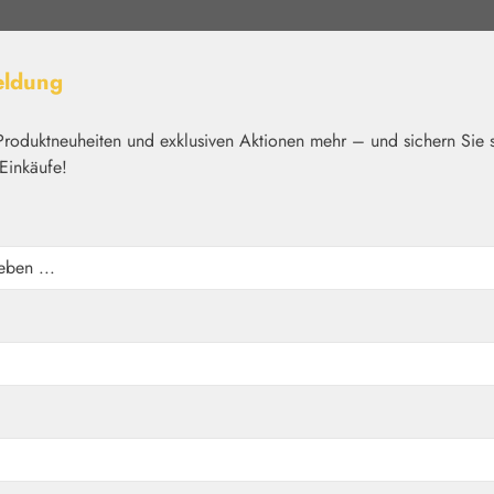
eldung
Produktneuheiten und exklusiven Aktionen mehr – und sichern Sie 
Einkäufe!
elt
Nährstoffe
Kosmetik
Basics
Medien
Home
Blütenessenzen
Australian Bush Flowers Essence
en