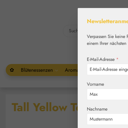
um Hauptinhalt springen
Zur Suche springen
Newsletteranm
Verpassen Sie keine 
einem Ihrer nächsten 
E-Mail-Adresse
*
✿
Blütenessenzen
Aromatherapie
Pflanzenw
Vorname
Tall Yellow Top Tropf
Nachname