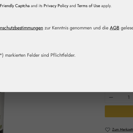
Friendly Captcha
and its
Privacy Policy
and
Terms of Use
apply.
Regulärer Prei
18,00 
nschutzbestimmungen
zur Kenntnis genommen und die
AGB
gelese
Inhalt:
0.015 Lit
Preise inkl. M
Artikel auf La
) markierten Felder sind Pflichtfelder.
Packungs
15 ml
Produkt 
Zum Merkzett