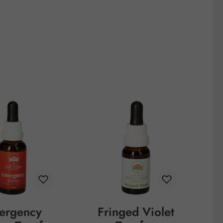
ergency
Fringed Violet
I