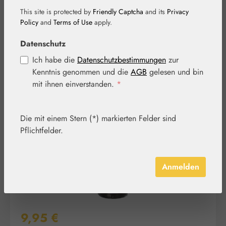
This site is protected by
Friendly Captcha
and its
Privacy
Policy
and
Terms of Use
apply.
Datenschutz
Ich habe die
Datenschutzbestimmungen
zur
Kenntnis genommen und die
AGB
gelesen und bin
Bildergalerie überspringen
mit ihnen einverstanden.
*
Die mit einem Stern (*) markierten Felder sind
Pflichtfelder.
Anmelden
Regulärer Preis:
9,95 €