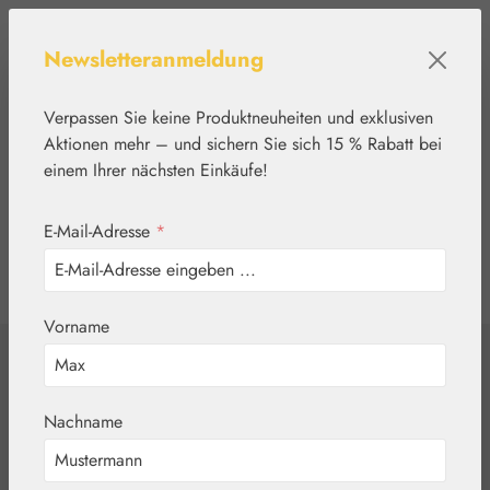
Zum Hauptinhalt springen
Newsletteranmeldung
Verpassen Sie keine Produktneuheiten und exklusiven
Aktionen mehr – und sichern Sie sich 15 % Rabatt bei
einem Ihrer nächsten Einkäufe!
E-Mail-Adresse
*
0
Werkzeugleiste anzeigen
Du hast 0 Produkte
Vorname
Home
Blütenessenzen
FES Quintessentials
Shasta Daisy /
Nachname
Margerite Tropfen