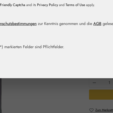
Friendly Captcha
and its
Privacy Policy
and
Terms of Use
apply.
Regulärer Prei
9,95 €
nschutzbestimmungen
zur Kenntnis genommen und die
AGB
gelese
Inhalt:
0.008 Lit
Preise inkl. M
Artikel auf La
) markierten Felder sind Pflichtfelder.
Packungs
7,5 ml
3
Produkt 
Zum Merkzett