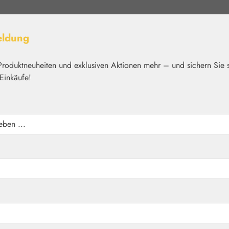
eldung
Produktneuheiten und exklusiven Aktionen mehr – und sichern Sie 
Einkäufe!
elt
Nährstoffe
Kosmetik
Basics
Medien
Home
Blütenessenzen
FES Quintessentials