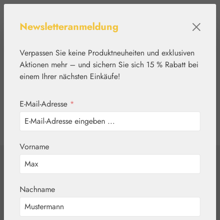
Zum Hauptinhalt springen
Newsletteranmeldung
Verpassen Sie keine Produktneuheiten und exklusiven
Aktionen mehr – und sichern Sie sich 15 % Rabatt bei
einem Ihrer nächsten Einkäufe!
E-Mail-Adresse
*
0
Werkzeugleiste anzeigen
Du hast 0 Produkte
Vorname
Home
Blütenessenzen
FES Quintessentials
Pink Yarrow / Rosa
Nachname
Schafgarbe