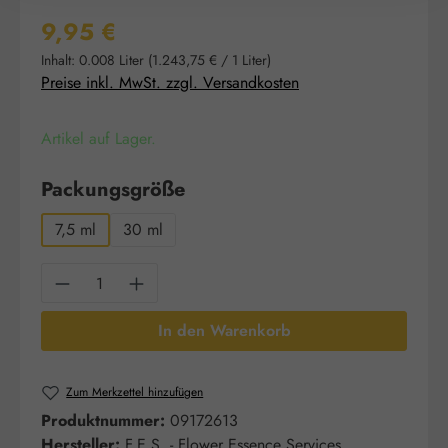
Regulärer Preis:
9,95 €
Inhalt:
0.008 Liter
(1.243,75 € / 1 Liter)
Preise inkl. MwSt. zzgl. Versandkosten
Artikel auf Lager.
auswählen
Packungsgröße
7,5 ml
30 ml
Produkt Anzahl: Gib den gewünschten Wert e
In den Warenkorb
Zum Merkzettel hinzufügen
Produktnummer:
09172613
Hersteller:
F.E.S. - Flower Essence Services