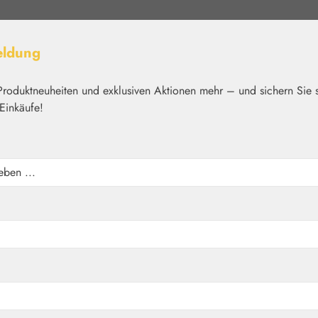
eldung
Produktneuheiten und exklusiven Aktionen mehr – und sichern Sie 
Einkäufe!
elt
Nährstoffe
Kosmetik
Basics
Medien
Home
Pflanzenwelt
Aromatische Wässer