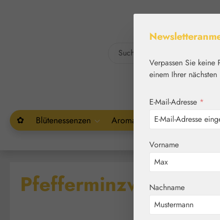
um Hauptinhalt springen
Zur Suche springen
Newsletteranm
Verpassen Sie keine 
einem Ihrer nächsten 
E-Mail-Adresse
*
✿
Blütenessenzen
Aromatherapie
Pflanzenw
Vorname
Pfefferminzwasser
Nachname