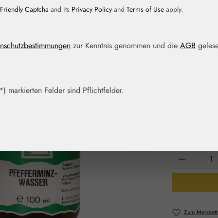
Friendly Captcha
and its
Privacy Policy
and
Terms of Use
apply.
Regulärer Prei
10,30 
nschutzbestimmungen
zur Kenntnis genommen und die
AGB
gelese
Inhalt:
0.1 Liter
(
Preise inkl. M
Artikel auf La
) markierten Felder sind Pflichtfelder.
Packungs
100 ml
Produkt 
Zum Merkzett