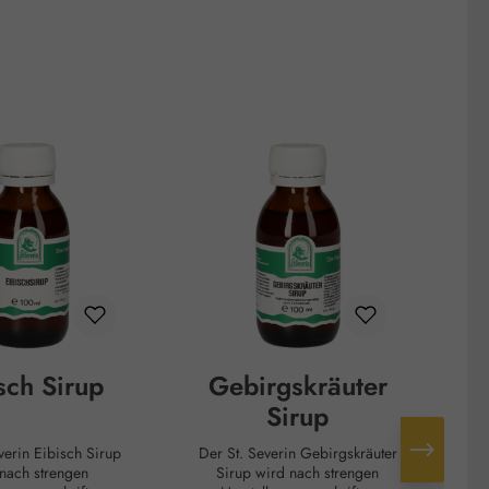
sch Sirup
Gebirgskräuter
Sirup
Der St. Severin Gebirgskräuter
Au
nach strengen
Sirup wird nach strengen
J