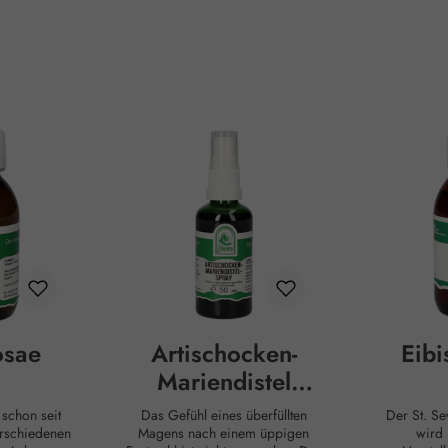
osae
Artischocken-
Eibi
Mariendistel
Spray
t
Das Gefühl eines überfüllten
Der St. Severin Eibisch Sirup
erschiedenen
Magens nach einem üppigen
wird 