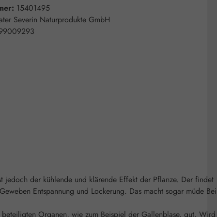
mer:
15401495
ater Severin Naturprodukte GmbH
99009293
st jedoch der kühlende und klärende Effekt der Pflanze. Der findet
nden Geweben Entspannung und Lockerung. Das macht sogar müde Be
beteiligten Organen, wie zum Beispiel der Gallenblase, gut. Wird