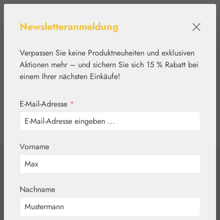
Zum Hauptinhalt springen
Newsletteranmeldung
Verpassen Sie keine Produktneuheiten und exklusiven
Aktionen mehr – und sichern Sie sich 15 % Rabatt bei
einem Ihrer nächsten Einkäufe!
E-Mail-Adresse
*
0
Werkzeugleiste anzeigen
Du hast 0 Produkte
Vorname
Home
Schmuck
Passionate Heart
Nachname
Pendant - Herz