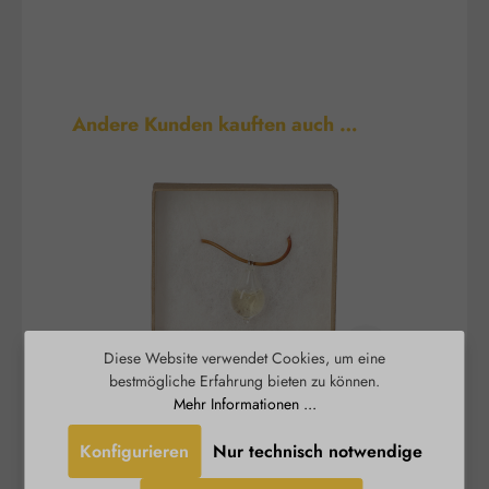
Produktgalerie überspringen
Andere Kunden kauften auch …
Diese Website verwendet Cookies, um eine
bestmögliche Erfahrung bieten zu können.
Mehr Informationen ...
Angel Pendant clear -
Engel Anhänger hell
Konfigurieren
Nur technisch notwendige
Der Australian Bush Flower Essences® Engel-
Kort