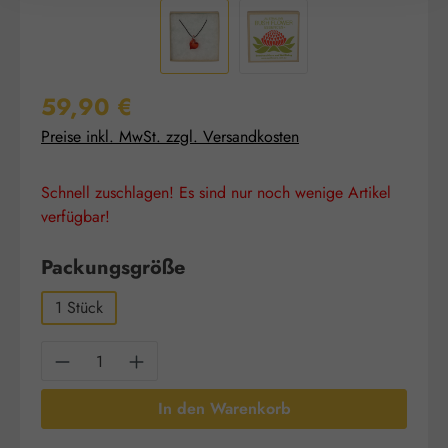
Regulärer Preis:
59,90 €
Preise inkl. MwSt. zzgl. Versandkosten
Schnell zuschlagen! Es sind nur noch wenige Artikel
verfügbar!
auswählen
Packungsgröße
1 Stück
Produkt Anzahl: Gib den gewünschten Wert e
In den Warenkorb