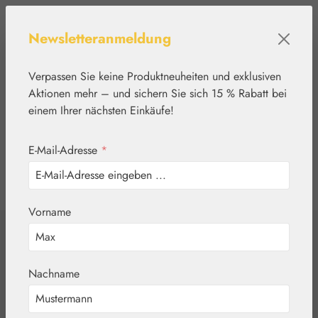
Zum Hauptinhalt springen
Newsletteranmeldung
Verpassen Sie keine Produktneuheiten und exklusiven
Aktionen mehr – und sichern Sie sich 15 % Rabatt bei
einem Ihrer nächsten Einkäufe!
E-Mail-Adresse
*
0
Werkzeugleiste anzeigen
Du hast 0 Produkte
Vorname
Home
Nährstoffe
Gall Pharma
Passiflora GPH
Nachname
Kapseln