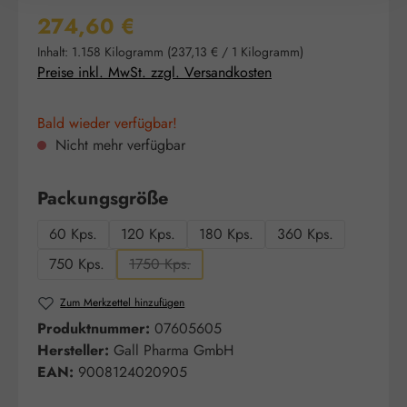
Regulärer Preis:
274,60 €
Inhalt:
1.158 Kilogramm
(237,13 € / 1 Kilogramm)
Preise inkl. MwSt. zzgl. Versandkosten
Bald wieder verfügbar!
Nicht mehr verfügbar
auswählen
Packungsgröße
60 Kps.
120 Kps.
180 Kps.
360 Kps.
750 Kps.
1750 Kps.
(Diese Option ist zurzeit nicht verfügbar.)
Zum Merkzettel hinzufügen
Produktnummer:
07605605
Hersteller:
Gall Pharma GmbH
EAN:
9008124020905