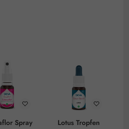
aflor Spray
Lotus Tropfen
P