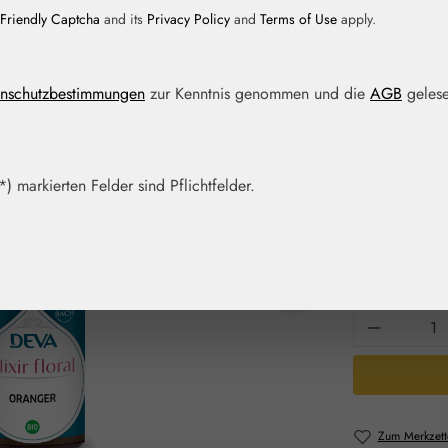
Friendly Captcha
and its
Privacy Policy
and
Terms of Use
apply.
Regulärer Prei
9,60 €
nschutzbestimmungen
zur Kenntnis genommen und die
AGB
gelese
Inhalt:
0.015 Lit
Preise inkl. M
Artikel auf La
) markierten Felder sind Pflichtfelder.
Packungs
15 ml
30
Produkt 
Zum Merkzett