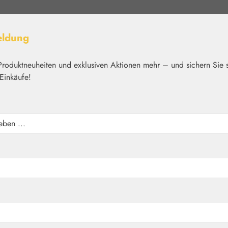
eldung
Produktneuheiten und exklusiven Aktionen mehr – und sichern Sie 
Einkäufe!
elt
Nährstoffe
Kosmetik
Basics
Medien
Home
Blütenessenzen
DEVA
er Tropfen