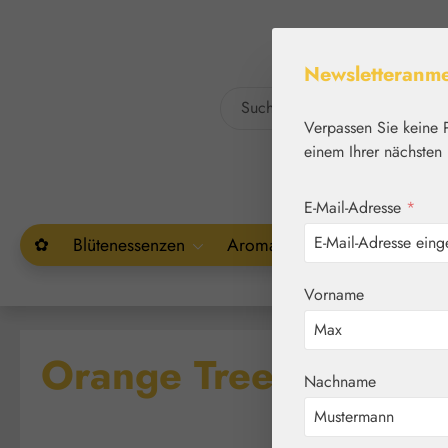
um Hauptinhalt springen
Zur Suche springen
Newsletteranm
Verpassen Sie keine 
einem Ihrer nächsten 
E-Mail-Adresse
*
✿
Blütenessenzen
Aromatherapie
Pflanzenw
Vorname
Orange Tree / Orang
Nachname