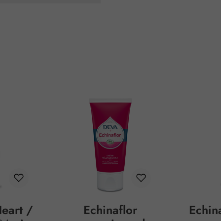
eart /
Echinaflor
Echin