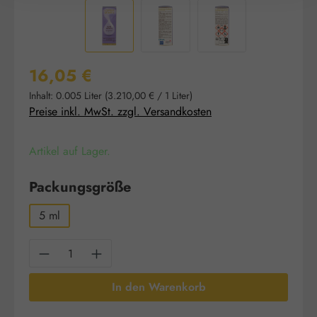
Regulärer Preis:
16,05 €
Inhalt:
0.005 Liter
(3.210,00 € / 1 Liter)
Preise inkl. MwSt. zzgl. Versandkosten
Artikel auf Lager.
auswählen
Packungsgröße
5 ml
Produkt Anzahl: Gib den gewünschten Wert e
In den Warenkorb