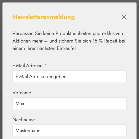
Zum Hauptinhalt springen
Newsletteranmeldung
Verpassen Sie keine Produktneuheiten und exklusiven
Aktionen mehr – und sichern Sie sich 15 % Rabatt bei
einem Ihrer nächsten Einkäufe!
E-Mail-Adresse
*
0
Werkzeugleiste anzeigen
Du hast 0 Produkte
Vorname
Home
Aromatherapie
DEVA
Nuits Paisibles /
Nachname
Ruhige Nächte -