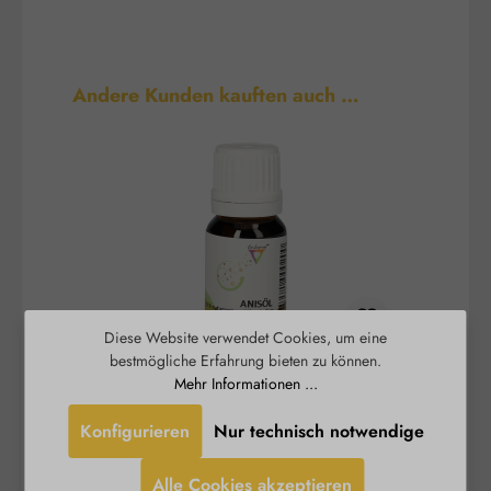
Produktgalerie überspringen
Andere Kunden kauften auch …
Diese Website verwendet Cookies, um eine
bestmögliche Erfahrung bieten zu können.
Anisöl
Mehr Informationen ...
Konfigurieren
Nur technisch notwendige
Anisöl Embamed® wird durch
Berg
Wasserdampfdestillation aus den zerkleinerten
D
Alle Cookies akzeptieren