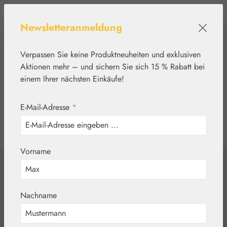
Zum Hauptinhalt springen
Newsletteranmeldung
Verpassen Sie keine Produktneuheiten und exklusiven
Aktionen mehr – und sichern Sie sich 15 % Rabatt bei
einem Ihrer nächsten Einkäufe!
E-Mail-Adresse
*
0
Werkzeugleiste anzeigen
Du hast 0 Produkte
Vorname
Home
Blütenessenzen
Healing Herbs®
Mustard
Nachname
(Ackersenf)