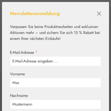
Zum Hauptinhalt springen
Newsletteranmeldung
Verpassen Sie keine Produktneuheiten und exklusiven
Aktionen mehr – und sichern Sie sich 15 % Rabatt bei
einem Ihrer nächsten Einkäufe!
E-Mail-Adresse
*
0
Werkzeugleiste anzeigen
Du hast 0 Produkte
Vorname
Home
Nährstoffe
Gall Pharma
Muskel-Fit Kapseln
Nachname