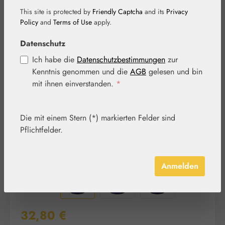
This site is protected by
Friendly Captcha
and its
Privacy
Policy
and
Terms of Use
apply.
Bildergalerie überspringen
Datenschutz
Ich habe die
Datenschutzbestimmungen
zur
Kenntnis genommen und die
AGB
gelesen und bin
mit ihnen einverstanden.
*
Die mit einem Stern (*) markierten Felder sind
Pflichtfelder.
Anmelden
Regulärer Preis:
32,80 €