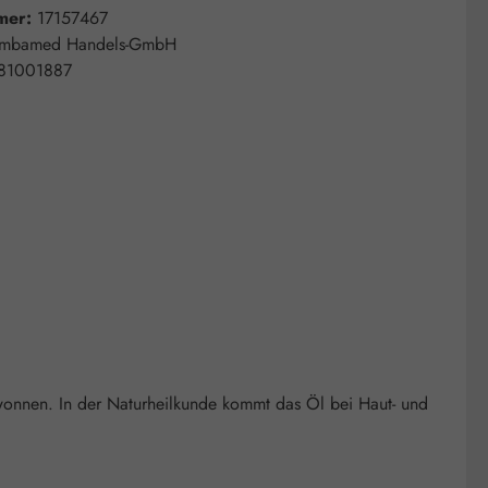
mer:
17157467
mbamed Handels-GmbH
81001887
wonnen. In der Naturheilkunde kommt das Öl bei Haut- und