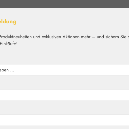
eldung
Produktneuheiten und exklusiven Aktionen mehr – und sichern Sie 
Einkäufe!
elt
Nährstoffe
Kosmetik
Basics
Medien
Home
Aromatherapie
Embamed®