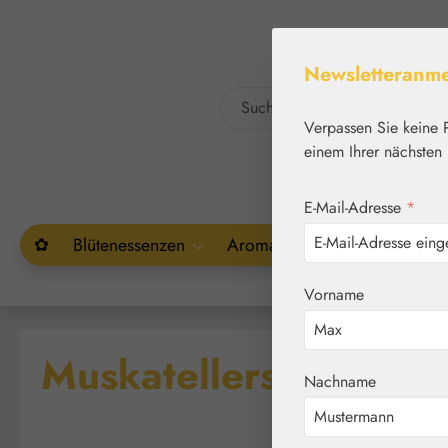
um Hauptinhalt springen
Zur Suche springen
Newsletteranm
Verpassen Sie keine 
einem Ihrer nächsten 
E-Mail-Adresse
*
✿
Blütenessenzen
Aromatherapie
Pflanzenw
Vorname
Muskatellersalbeiöl
Nachname