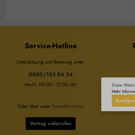
Esslöffel Salz für ein wohltuendes
Maximal 2 Tropf
Bad Zusammensetzung: 100 %
Esslöffel Salz für ei
naturreines, ätherisches Anisöl
Bad Zusammensetzung: 100 %
ohne Zusätze.
naturreines, äth
Bergamottöl ohne
Service-Hotline
Unterstützung und Beratung unter:
0800/183 84 34
Mo-Fr, 09:00 - 17:00 Uhr
Diese Websit
Wid
Mehr Informa
Konfigur
Oder über unser
Kontaktformular
Vertrag widerrufen