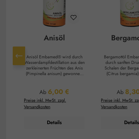
Anisöl
Bergamo
Anisöl Embamed® wird durch
Bergamottöl Embamed® wird
Wasserdampfdestillation aus den
durch sanften Dru
zerkleinerten Früchten des Anis
Schalen der Berga
(Pimpinella anisum) gewonnen.
(Citrus bergamia)
Es wird beruhigend bei
Bergamottöl w
Bauchkrämpfen und äußerlich als
Aromatisieru
6,00 €
8,3
Einreibung bei Magen-Darm-
Lebensmitteln, un
Regulärer Preis:
Regulärer
Ab
Ab
Problemen angewandt. Duftnote:
von Earl Grey Tee. Duftnot
Preise inkl. MwSt. zzgl.
Preise inkl. MwSt. zz
Kopfnote Duftprofil: Süß
Kopfnote Duftprofil: Frisch,
Versandkosten
Versandkosten
Duftwirkung: Entspannend
zitrusartig Duftwirkung:
Hautwirkung: Hautberuhigend
Erheiternd Hautwirkung:
Anwendungsempfehlung:
Hautberuhigend Anwendung:
Details
Details
Kosmetikum zur Aromapflege
Kosmetikum zur A
der Haut Verzehrempfehlung:
der Hau
Maximal 10 Tropfen auf 3
Anwendungsemp