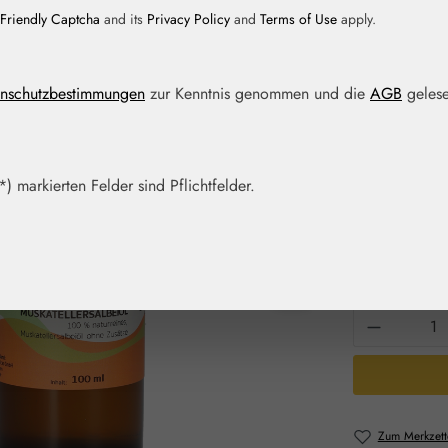
Friendly Captcha
and its
Privacy Policy
and
Terms of Use
apply.
Regulärer Prei
94,40
nschutzbestimmungen
zur Kenntnis genommen und die
AGB
gelese
Inhalt:
0.1 Liter
(
Preise inkl. M
Artikel auf La
) markierten Felder sind Pflichtfelder.
Packungs
10 ml
20
Produkt 
Zum Merkzett