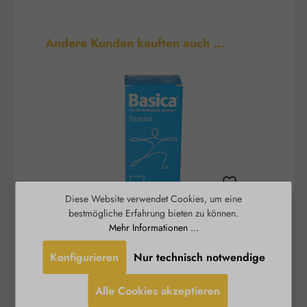
Produktgalerie überspringen
Andere Kunden kauften auch …
Diese Website verwendet Cookies, um eine
bestmögliche Erfahrung bieten zu können.
Basica® Instant - basisches
B
Mehr Informationen ...
Trinkpulver
Konfigurieren
Nur technisch notwendige
Ein stabiles Säure-Basen-Gleichgewicht und ein
Burgerstein
funktionierender Energiestoffwechsel sind
Alle Cookies akzeptieren
wichtige Voraussetzungen für Vitalität und
S
Leistungsfähigkeit. Im stressigen Alltag fehlt oft
D