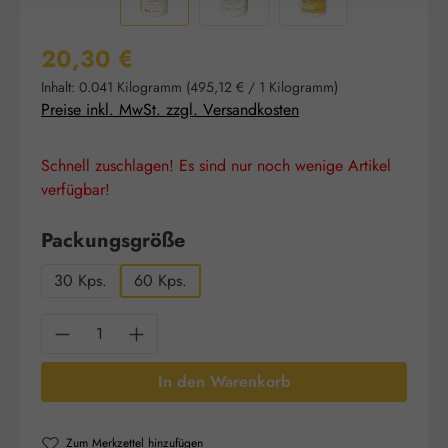
Regulärer Preis:
20,30 €
Inhalt:
0.041 Kilogramm
(495,12 € / 1 Kilogramm)
Preise inkl. MwSt. zzgl. Versandkosten
Schnell zuschlagen! Es sind nur noch wenige Artikel
verfügbar!
auswählen
Packungsgröße
30 Kps.
60 Kps.
Produkt Anzahl: Gib den gewünschten Wert e
In den Warenkorb
Zum Merkzettel hinzufügen