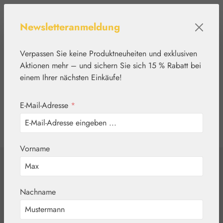
Zum Hauptinhalt springen
Newsletteranmeldung
Verpassen Sie keine Produktneuheiten und exklusiven
Aktionen mehr – und sichern Sie sich 15 % Rabatt bei
einem Ihrer nächsten Einkäufe!
E-Mail-Adresse
*
0
Werkzeugleiste anzeigen
Du hast 0 Produkte
Vorname
Home
Nährstoffe
Eigenprodukte
Mariendistel 500
Nachname
mg Kapseln