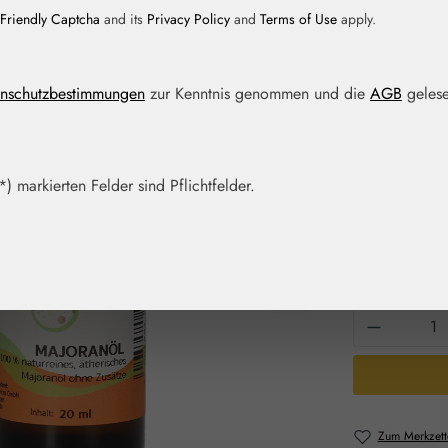
Friendly Captcha
and its
Privacy Policy
and
Terms of Use
apply.
Regulärer Prei
23,00 
nschutzbestimmungen
zur Kenntnis genommen und die
AGB
gelese
Inhalt:
0.02 Lite
Preise inkl. M
Schnell zusch
) markierten Felder sind Pflichtfelder.
Packungs
10 ml
20
Produkt 
Zum Merkzett