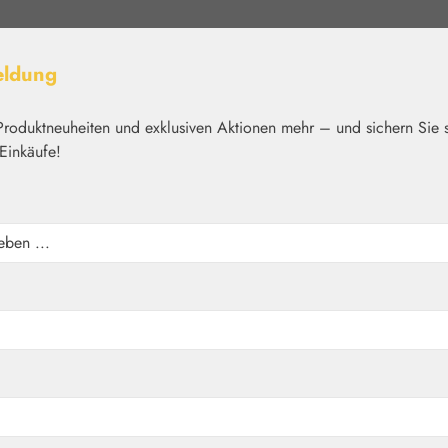
eldung
Produktneuheiten und exklusiven Aktionen mehr – und sichern Sie 
Einkäufe!
elt
Nährstoffe
Kosmetik
Basics
Medien
Home
Aromatherapie
Embamed®