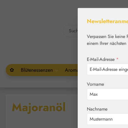
um Hauptinhalt springen
Zur Suche springen
Newsletteranm
Verpassen Sie keine 
einem Ihrer nächsten 
E-Mail-Adresse
*
✿
Blütenessenzen
Aromatherapie
Pflanzenw
Vorname
Majoranöl
Nachname