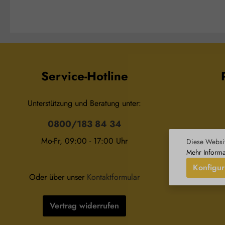
Esslöffel Salz für ein wohltuendes
Maximal 2 Tropf
Bad Zusammensetzung: 100 %
Esslöffel Salz für ei
naturreines, ätherisches Anisöl
Bad Zusammensetzung: 100 %
ohne Zusätze.
naturreines, äth
Bergamottöl ohne
Service-Hotline
Unterstützung und Beratung unter:
0800/183 84 34
Mo-Fr, 09:00 - 17:00 Uhr
Diese Websit
Wid
Mehr Informa
Konfigur
Oder über unser
Kontaktformular
Vertrag widerrufen