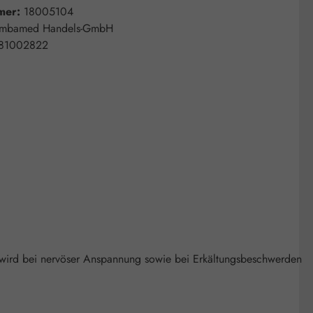
mer:
18005104
mbamed Handels-GmbH
81002822
ird bei nervöser Anspannung sowie bei Erkältungsbeschwerden