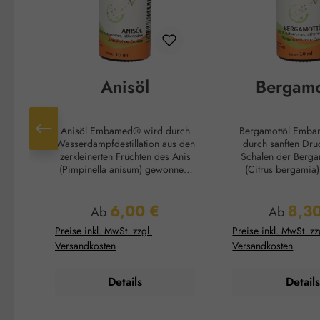
Anisöl
Bergamo
Anisöl Embamed® wird durch
Bergamottöl Embamed® wird
Wasserdampfdestillation aus den
durch sanften Dru
zerkleinerten Früchten des Anis
Schalen der Berga
(Pimpinella anisum) gewonnen.
(Citrus bergamia)
Es wird beruhigend bei
Bergamottöl w
Bauchkrämpfen und äußerlich als
Aromatisieru
6,00 €
8,3
Einreibung bei Magen-Darm-
Lebensmitteln, un
Regulärer Preis:
Regulärer
Ab
Ab
Problemen angewandt. Duftnote:
von Earl Grey Tee. Duftnot
Preise inkl. MwSt. zzgl.
Preise inkl. MwSt. zz
Kopfnote Duftprofil: Süß
Kopfnote Duftprofil: Frisch,
Versandkosten
Versandkosten
Duftwirkung: Entspannend
zitrusartig Duftwirkung:
Hautwirkung: Hautberuhigend
Erheiternd Hautwirkung:
Anwendungsempfehlung:
Hautberuhigend Anwendung:
Details
Details
Kosmetikum zur Aromapflege
Kosmetikum zur A
der Haut Verzehrempfehlung:
der Hau
Maximal 10 Tropfen auf 3
Anwendungsemp