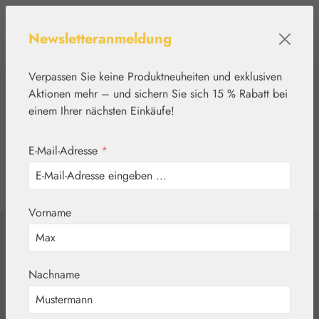
Zum Hauptinhalt springen
Newsletteranmeldung
Verpassen Sie keine Produktneuheiten und exklusiven
Aktionen mehr – und sichern Sie sich 15 % Rabatt bei
einem Ihrer nächsten Einkäufe!
E-Mail-Adresse
*
0
Werkzeugleiste anzeigen
Du hast 0 Produkte
Vorname
Home
Blütenessenzen
FES Quintessentials
Madrone /
Nachname
Erdbeerbaum