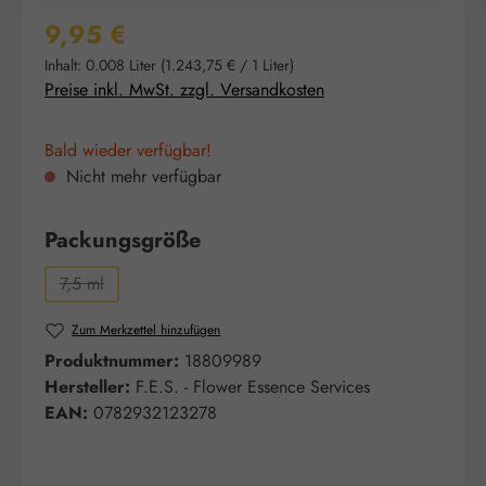
Regulärer Preis:
9,95 €
Inhalt:
0.008 Liter
(1.243,75 € / 1 Liter)
Preise inkl. MwSt. zzgl. Versandkosten
Bald wieder verfügbar!
Nicht mehr verfügbar
auswählen
Packungsgröße
7,5 ml
(Diese Option ist zurzeit nicht verfügbar.)
Zum Merkzettel hinzufügen
Produktnummer:
18809989
Hersteller:
F.E.S. - Flower Essence Services
EAN:
0782932123278