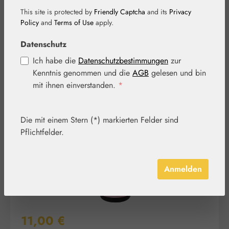
This site is protected by
Friendly Captcha
and its
Privacy
Policy
and
Terms of Use
apply.
Datenschutz
Ich habe die
Datenschutzbestimmungen
zur
Kenntnis genommen und die
AGB
gelesen und bin
Bildergalerie überspringen
mit ihnen einverstanden.
*
Die mit einem Stern (*) markierten Felder sind
Pflichtfelder.
Anmelden
Regulärer Preis:
11,00 €