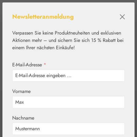
Zum Hauptinhalt springen
Newsletteranmeldung
Verpassen Sie keine Produktneuheiten und exklusiven
Aktionen mehr – und sichern Sie sich 15 % Rabatt bei
einem Ihrer nächsten Einkäufe!
E-Mail-Adresse
*
0
Werkzeugleiste anzeigen
Du hast 0 Produkte
Vorname
Home
Blütenessenzen
PHI Essences
Löwenzahn /
Nachname
Dandelion Tropfen