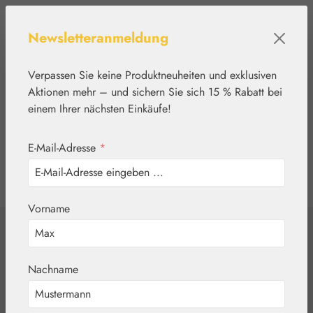
Zum Hauptinhalt springen
Newsletteranmeldung
Verpassen Sie keine Produktneuheiten und exklusiven
Aktionen mehr – und sichern Sie sich 15 % Rabatt bei
einem Ihrer nächsten Einkäufe!
E-Mail-Adresse
*
0
Werkzeugleiste anzeigen
Du hast 0 Produkte
Vorname
Home
Lebensmittel
LoSalt
Nachname