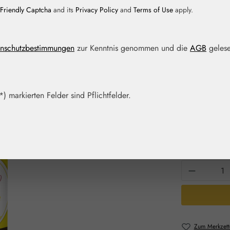
Friendly Captcha
and its
Privacy Policy
and
Terms of Use
apply.
Regulärer Prei
17,30 
nschutzbestimmungen
zur Kenntnis genommen und die
AGB
gelese
Inhalt:
0.03 Lite
Preise inkl. M
) markierten Felder sind Pflichtfelder.
Artikel auf La
Packungs
15 ml
30
Produkt 
Zum Merkzett