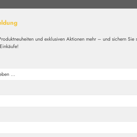
eldung
Produktneuheiten und exklusiven Aktionen mehr – und sichern Sie 
Einkäufe!
elt
Nährstoffe
Kosmetik
Basics
Medien
Home
Blütenessenzen
DEVA
e vivre Tropfen - Blüte