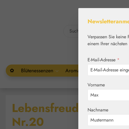
um Hauptinhalt springen
Zur Suche springen
Newsletteranm
Verpassen Sie keine 
einem Ihrer nächsten 
E-Mail-Adresse
*
✿
Blütenessenzen
Aromatherapie
Pflanzenw
Vorname
Lebensfreude / Joie d
Nachname
Nr.20