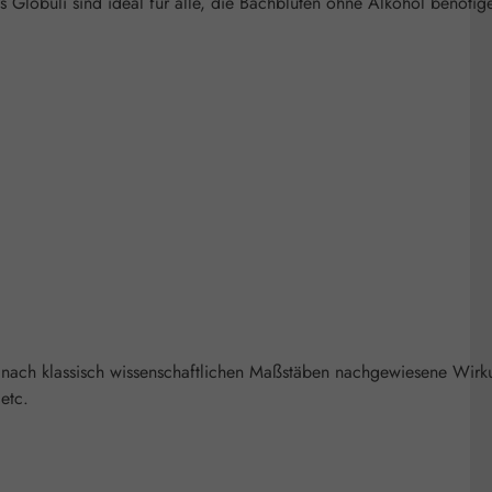
 Globuli sind ideal für alle, die Bachblüten ohne Alkohol benötig
 nach klassisch wissenschaftlichen Maßstäben nachgewiesene Wirk
etc.