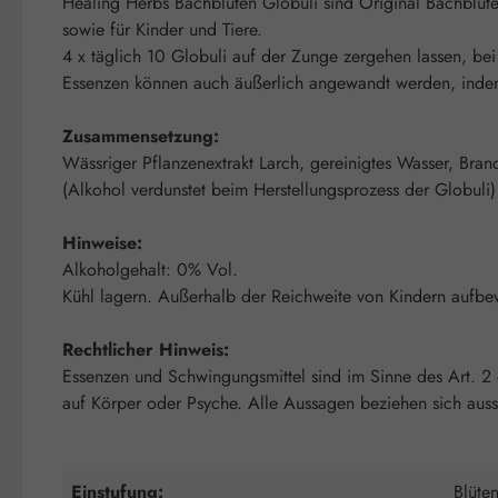
Healing Herbs Bachblüten Globuli sind Original Bachblüte
sowie für Kinder und Tiere.
4 x täglich 10 Globuli auf der Zunge zergehen lassen, bei
Essenzen können auch äußerlich angewandt werden, indem 
Zusammensetzung:
Wässriger Pflanzenextrakt Larch, gereinigtes Wasser, Bra
(Alkohol verdunstet beim Herstellungsprozess der Globuli)
Hinweise:
Alkoholgehalt: 0% Vol.
Kühl lagern. Außerhalb der Reichweite von Kindern aufbe
Rechtlicher Hinweis:
Essenzen und Schwingungsmittel sind im Sinne des Art. 2
auf Körper oder Psyche. Alle Aussagen beziehen sich auss
Einstufung:
Blüte