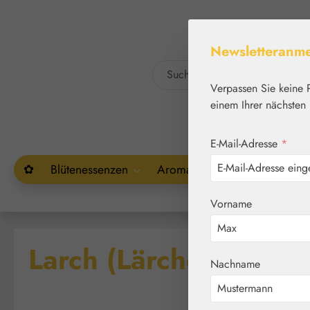
um Hauptinhalt springen
Zur Suche springen
Newsletteranm
Verpassen Sie keine 
einem Ihrer nächsten 
E-Mail-Adresse
*
✿
Blütenessenzen
Aromatherapie
Pflanzenw
Vorname
Larch (Lärche) Globul
Nachname