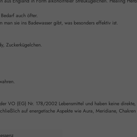
n aus England in Form alkoholfreier Streukügelchen. Healing Herbs
 Bedarf auch öfter.
man sie ins Badewasser gibt, was besonders effektiv ist.
ndy, Zuckerkügelchen.
wahren.
 der VO (EG) Nr. 178/2002 Lebensmittel und haben keine direkte,
chließlich auf energetische Aspekte wie Aura, Meridiane, Chakren 
nessenz