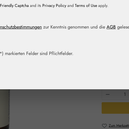
Friendly Captcha
and its
Privacy Policy
and
Terms of Use
apply.
Regulärer Prei
17,25 
nschutzbestimmungen
zur Kenntnis genommen und die
AGB
gelese
Inhalt:
0.015 Ki
Preise inkl. M
Artikel auf La
) markierten Felder sind Pflichtfelder.
Packungs
15 g
Produkt 
Zum Merkzett