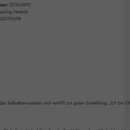
mer:
07365992
ealing Herbs®
50170098
as Selbstbewusstsein und verhilft zur guten Einstellung „Ich bin O