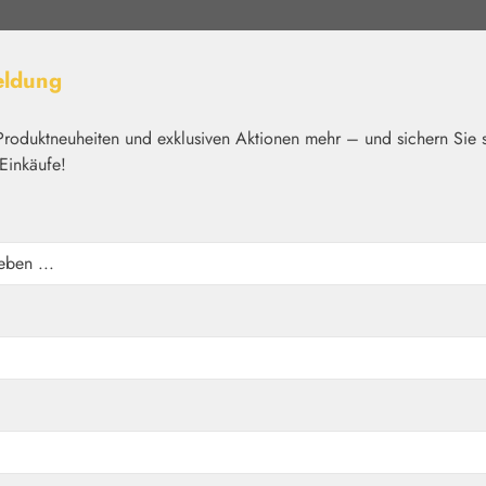
eldung
Produktneuheiten und exklusiven Aktionen mehr – und sichern Sie 
Einkäufe!
elt
Nährstoffe
Kosmetik
Basics
Medien
Home
Blütenessenzen
Healing Herbs®
i