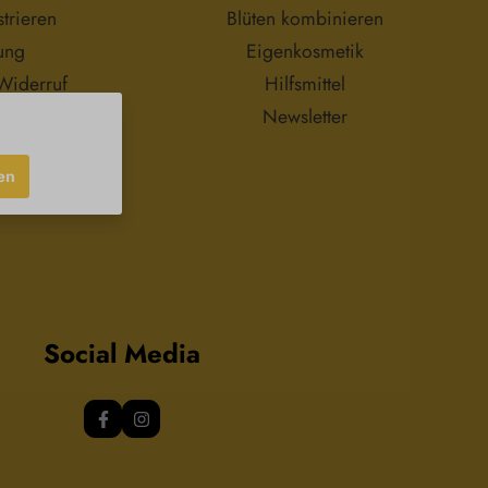
nes Jojobaöl ohne
trieren
Blüten kombinieren
Zusätze.
ung
Eigenkosmetik
Widerruf
Hilfsmittel
Newsletter
en
Social Media