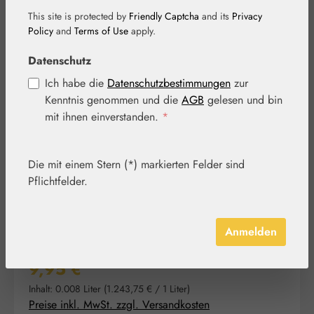
This site is protected by
Friendly Captcha
and its
Privacy
Policy
and
Terms of Use
apply.
Datenschutz
Bildergalerie überspringen
Ich habe die
Datenschutzbestimmungen
zur
Kenntnis genommen und die
AGB
gelesen und bin
mit ihnen einverstanden.
*
Die mit einem Stern (*) markierten Felder sind
Pflichtfelder.
Anmelden
Regulärer Preis:
9,95 €
Inhalt:
0.008 Liter
(1.243,75 € / 1 Liter)
Preise inkl. MwSt. zzgl. Versandkosten