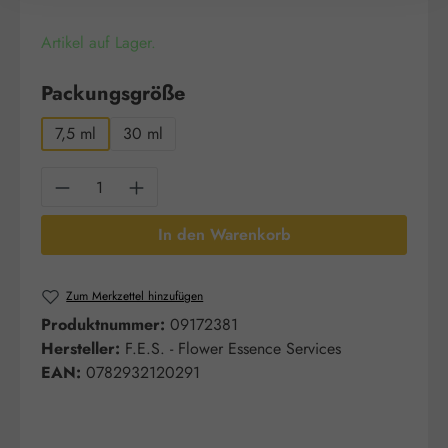
Artikel auf Lager.
auswählen
Packungsgröße
7,5 ml
30 ml
Produkt Anzahl: Gib den gewünschten Wert e
In den Warenkorb
Zum Merkzettel hinzufügen
Produktnummer:
09172381
Hersteller:
F.E.S. - Flower Essence Services
EAN:
0782932120291