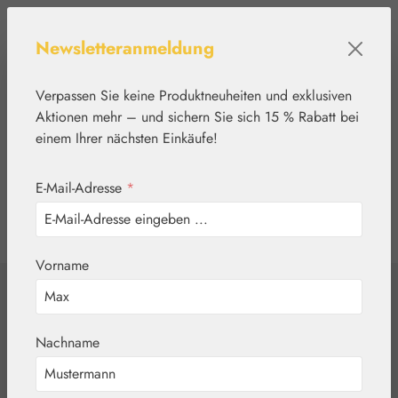
Zum Hauptinhalt springen
Newsletteranmeldung
Verpassen Sie keine Produktneuheiten und exklusiven
Aktionen mehr – und sichern Sie sich 15 % Rabatt bei
einem Ihrer nächsten Einkäufe!
E-Mail-Adresse
*
0
Werkzeugleiste anzeigen
Du hast 0 Produkte
Vorname
Home
Blütenessenzen
FES Quintessentials
Iris Tropfen
Nachname