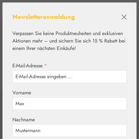
Zum Hauptinhalt springen
Newsletteranmeldung
Verpassen Sie keine Produktneuheiten und exklusiven
Aktionen mehr – und sichern Sie sich 15 % Rabatt bei
einem Ihrer nächsten Einkäufe!
E-Mail-Adresse
*
0
Werkzeugleiste anzeigen
Du hast 0 Produkte
Vorname
Home
Blütenessenzen
Healing Herbs®
Honeysuckle
Nachname
(Geißblatt) Globuli