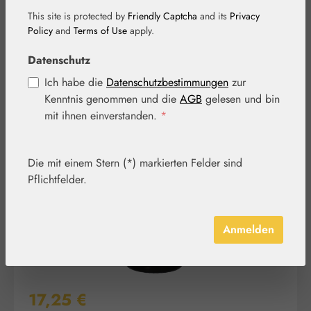
This site is protected by
Friendly Captcha
and its
Privacy
Policy
and
Terms of Use
apply.
Datenschutz
Ich habe die
Datenschutzbestimmungen
zur
Kenntnis genommen und die
AGB
gelesen und bin
Bildergalerie überspringen
mit ihnen einverstanden.
*
Die mit einem Stern (*) markierten Felder sind
Pflichtfelder.
Anmelden
Regulärer Preis:
17,25 €