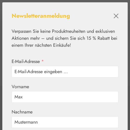
Zum Hauptinhalt springen
Newsletteranmeldung
Verpassen Sie keine Produktneuheiten und exklusiven
Aktionen mehr – und sichern Sie sich 15 % Rabatt bei
einem Ihrer nächsten Einkäufe!
E-Mail-Adresse
*
0
Werkzeugleiste anzeigen
Du hast 0 Produkte
Vorname
Home
Blütenessenzen
DEVA
Hibiskus / Hibiscus
Nachname
Tropfen