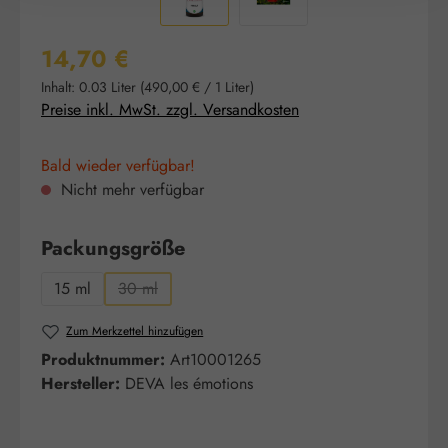
Regulärer Preis:
14,70 €
Inhalt:
0.03 Liter
(490,00 € / 1 Liter)
Preise inkl. MwSt. zzgl. Versandkosten
Bald wieder verfügbar!
Nicht mehr verfügbar
auswählen
Packungsgröße
15 ml
30 ml
(Diese Option ist zurzeit nicht verfügbar.)
Zum Merkzettel hinzufügen
Produktnummer:
Art10001265
Hersteller:
DEVA les émotions